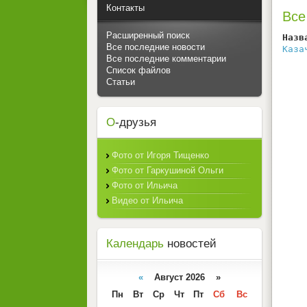
Контакты
Все
Расширенный поиск
Назв
Все последние новости
Каза
Все последние комментарии
Список файлов
Статьи
О
-друзья
Фото от Игоря Тищенко
Фото от Гаркушиной Ольги
Фото от Ильича
Видео от Ильича
Календарь
новостей
«
Август 2026 »
Пн
Вт
Ср
Чт
Пт
Сб
Вс