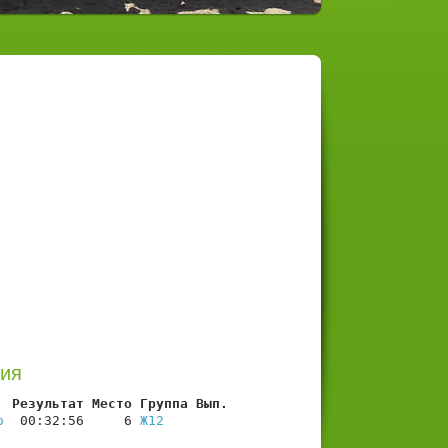
рия
  Результат Место Группа Вып.
о
  00:32:56     6 
Ж12