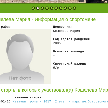
1
2
3
4
5
6
7
8
9
10
елева Мария - Информация о спортсмене
графия                      Полное имя
 Кошелева Мария

Год (дата) рождения
 2005

Основная команда
 -

Спортивный разряд
 б/р

 старты в которых участвовал(а) Кошелева Ма
       Название старта                                  
-01-15 
Казачьи тропы - 2017. I этап - парк им.Островског