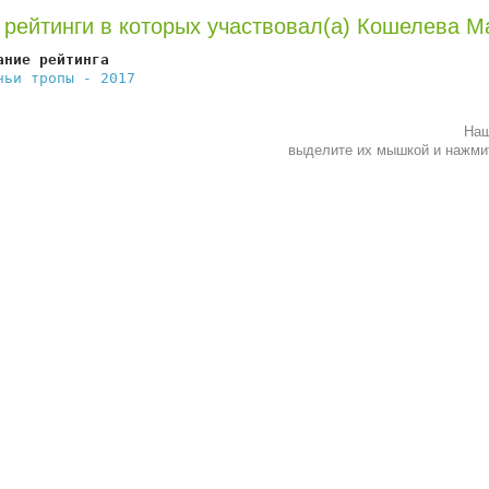
 рейтинги в которых участвовал(а) Кошелева М
ание рейтинга                                           
чьи тропы - 2017
                                        
Наш
выделите их мышкой и нажм