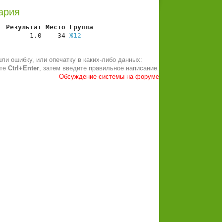
ария
  Результат Место Группа
        1.0    34 
Ж12
ли ошибку, или опечатку в каких-либо данных:
ите
Ctrl+Enter
, затем введите правильное написание.
Обсуждение системы на форуме