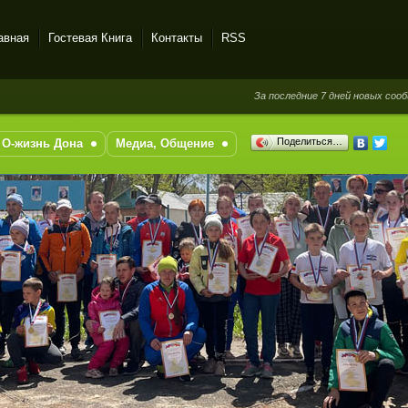
авная
Гостевая Книга
Контакты
RSS
За последние 7 дней новых сообщений в
Поделиться…
О-жизнь Дона
Медиа, Общение