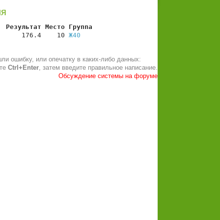
ия
  Результат Место Группа
      176.4    10 
Ж40
ли ошибку, или опечатку в каких-либо данных:
ите
Ctrl+Enter
, затем введите правильное написание.
Обсуждение системы на форуме