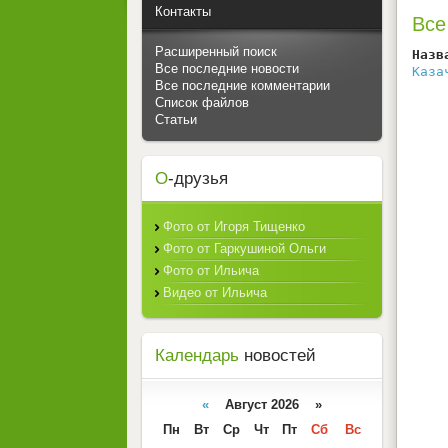
Контакты
Все
Расширенный поиск
Назв
Все последние новости
Каза
Все последние комментарии
Список файлов
Статьи
О
-друзья
Фото от Игоря Тищенко
Фото от Гаркушиной Ольги
Фото от Ильича
Видео от Ильича
Календарь
новостей
«
Август 2026 »
Пн
Вт
Ср
Чт
Пт
Сб
Вс