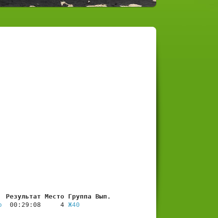
  Результат Место Группа Вып.
о
  00:29:08     4 
Ж40