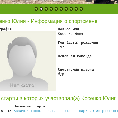
1
2
3
4
5
6
7
8
9
10
енко Юлия - Информация о спортсмене
графия                      Полное имя
 Косенко Юлия

Год (дата) рождения
 1973

Основная команда
 -

Спортивный разряд
 б/р

 старты в которых участвовал(а) Косенко Юлия
       Название старта                                  
-01-15 
Казачьи тропы - 2017. I этап - парк им.Островског