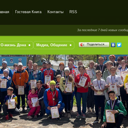
авная
Гостевая Книга
Контакты
RSS
За последние 7 дней новых сообщений в г
Поделиться…
О-жизнь Дона
Медиа, Общение