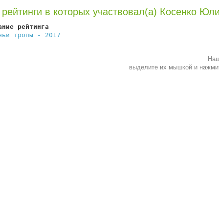
 рейтинги в которых участвовал(а) Косенко Юл
ание рейтинга                                           
чьи тропы - 2017
                                        
Наш
выделите их мышкой и нажм