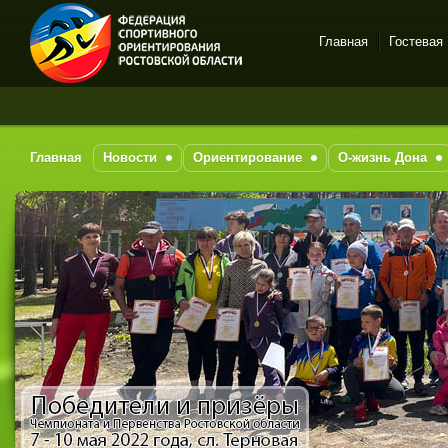
Главная
Гостевая
Спортивное
За п
ориентирование в Ростове-
на-Дону
Главная
Новости
Ориентирование
О-жизнь Дона