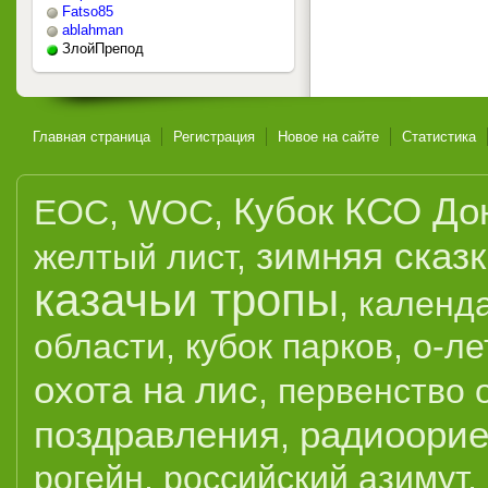
Fatso85
ablahman
ЗлойПрепод
Главная страница
Регистрация
Новое на сайте
Статистика
Кубок КСО До
EOC
,
WOC
,
зимняя сказ
желтый лист
,
казачьи тропы
,
календ
области
,
кубок парков
,
о-ле
охота на лис
,
первенство 
поздравления
радиоорие
,
рогейн
,
российский азимут
,