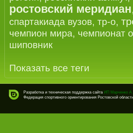
ростовский меридиан
тр
спартакиада вузов
,
тр-о
,
чемпион мира
,
чемпионат 
шиповник
Показать все теги
Разработка и техническая поддержка сайта
ИП Марченко А.
Федерация спортивного ориентирования Ростовской области (
Спо
рти
вно
е
ори