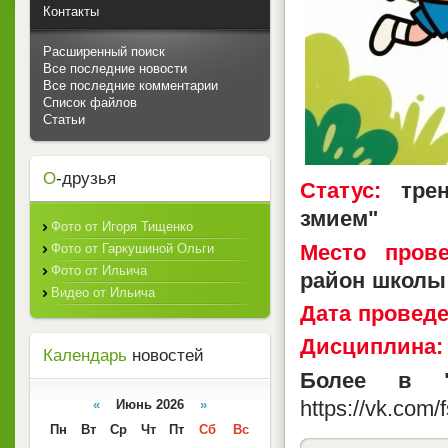
Контакты
Расширенный поиск
Все последние новости
Все последние комментарии
Список файлов
Статьи
О
-друзья
Статус:
трен
змием"
Фото от Игоря Тищенко
Место прове
Фото от Гаркушиной Ольги
Фото от Ильича
район школы
Видео от Ильича
Дата проведе
Дисциплина:
Календарь
новостей
Более в "
https://vk.com/
«
Июнь 2026
»
Пн
Вт
Ср
Чт
Пт
Сб
Вс