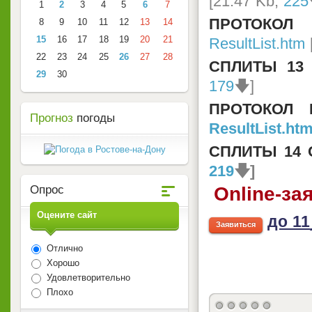
[21.47 Kb,
225
1
2
3
4
5
6
7
ПРОТОКОЛ
8
9
10
11
12
13
14
15
16
17
18
19
20
21
ResultList.htm
22
23
24
25
26
27
28
СПЛИТЫ 13
29
30
179
🡇]
ПРОТОКОЛ 
Прогноз
погоды
ResultList.ht
СПЛИТЫ 14
219
🡇]
Опрос
Online-за
Оцените сайт
до 11
Заявиться
Отлично
Хорошо
Удовлетворительно
Плохо