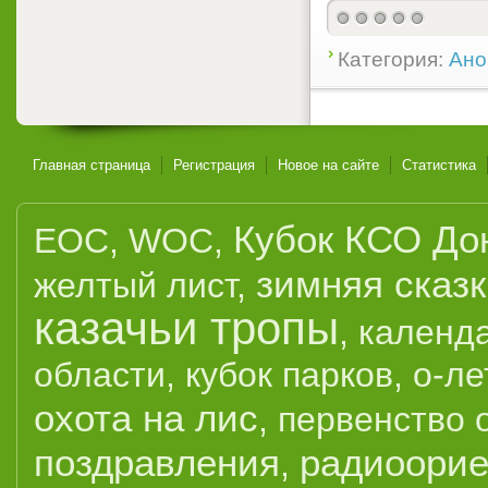
Категория:
Ано
Главная страница
Регистрация
Новое на сайте
Статистика
Кубок КСО До
EOC
,
WOC
,
зимняя сказ
желтый лист
,
казачьи тропы
,
календ
области
,
кубок парков
,
о-ле
охота на лис
,
первенство 
поздравления
радиоорие
,