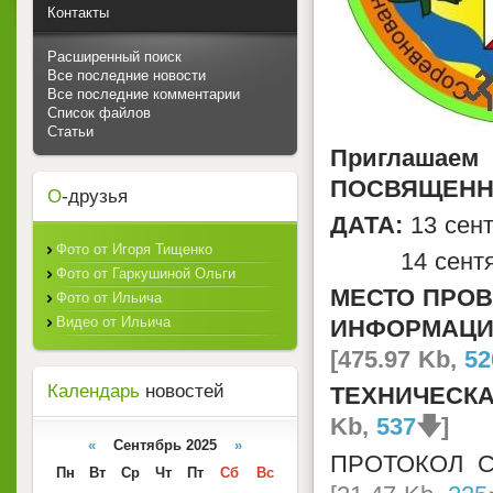
Контакты
Расширенный поиск
Все последние новости
Все последние комментарии
Список файлов
Статьи
Приглаша
ПОСВЯЩЕНН
О
-друзья
ДАТА:
13 сен
Фото от Игоря Тищенко
14 сентябр
Фото от Гаркушиной Ольги
МЕСТО ПРО
Фото от Ильича
Видео от Ильича
ИНФОРМАЦИ
[475.97 Kb,
52
Календарь
новостей
ТЕХНИЧЕСК
Kb,
537
🡇]
«
Сентябрь 2025
»
ПРОТОКОЛ С
Пн
Вт
Ср
Чт
Пт
Сб
Вс