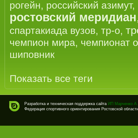
рогейн
,
российский азимут
,
ростовский меридиан
тр
спартакиада вузов
,
тр-о
,
чемпион мира
,
чемпионат 
шиповник
Показать все теги
Разработка и техническая поддержка сайта
ИП Марченко А.
Федерация спортивного ориентирования Ростовской области (
Спо
рти
вно
е