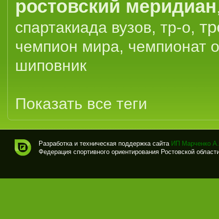
ростовский меридиан
тр
спартакиада вузов
,
тр-о
,
чемпион мира
,
чемпионат 
шиповник
Показать все теги
Разработка и техническая поддержка сайта
ИП Марченко А.
Федерация спортивного ориентирования Ростовской области (
Спо
рти
вно
е
ори
ент