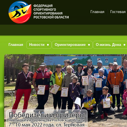
Главная
Гостевая
Спортивное
За по
ориентирование в Ростове-
на-Дону
Главная
Новости
Ориентирование
О-жизнь Дона