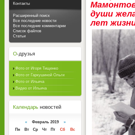
Мамонтов
Контакты
души жела
Расширенный поиск
лет жизни
Все последние новости
Все последние комментарии
Список файлов
Статьи
О
-друзья
Фото от Игоря Тищенко
Фото от Гаркушиной Ольги
Фото от Ильича
Видео от Ильича
Календарь
новостей
«
Февраль 2019
»
Пн
Вт
Ср
Чт
Пт
Сб
Вс