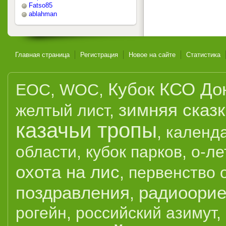
Fatso85
ablahman
Главная страница
Регистрация
Новое на сайте
Статистика
Кубок КСО До
EOC
,
WOC
,
зимняя сказ
желтый лист
,
казачьи тропы
,
календ
области
,
кубок парков
,
о-ле
охота на лис
,
первенство 
поздравления
радиоорие
,
рогейн
,
российский азимут
,