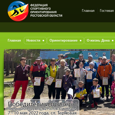
Главная
Гостевая
Спортивное
З
ориентирование в Ростове-
на-Дону
Главная
Новости
Ориентирование
О-жизнь Дона