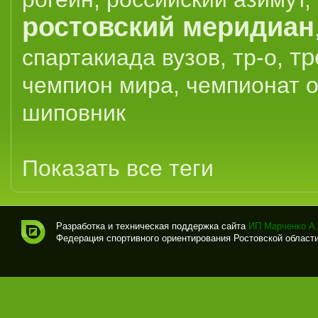
ростовский меридиан
тр
спартакиада вузов
,
тр-о
,
чемпион мира
,
чемпионат 
шиповник
Показать все теги
Разработка и техническая поддержка сайта
ИП Марченко А.
Федерация спортивного ориентирования Ростовской области (
Спо
рти
вно
е
ори