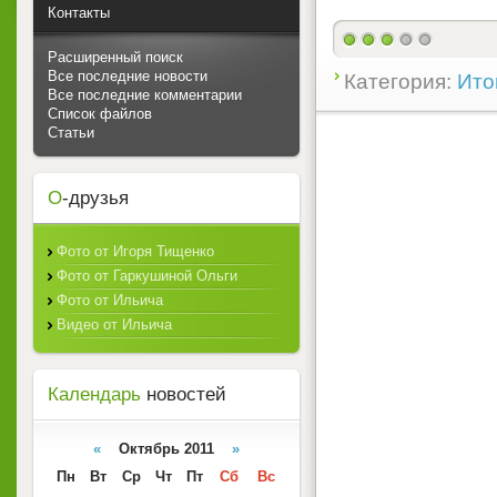
Контакты
Расширенный поиск
Все последние новости
Категория:
Ито
Все последние комментарии
Список файлов
Статьи
О
-друзья
Фото от Игоря Тищенко
Фото от Гаркушиной Ольги
Фото от Ильича
Видео от Ильича
Календарь
новостей
«
Октябрь 2011
»
Пн
Вт
Ср
Чт
Пт
Сб
Вс