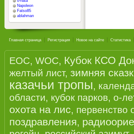
o-nata
Napoleon
Fatso85
ablahman
Главная страница
Регистрация
Новое на сайте
Статистика
Кубок КСО До
EOC
,
WOC
,
зимняя сказ
желтый лист
,
казачьи тропы
,
календ
области
,
кубок парков
,
о-ле
охота на лис
,
первенство 
поздравления
радиоорие
,
рогейн
,
российский азимут
,