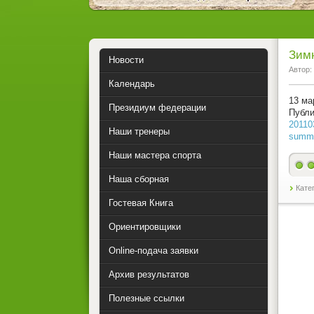
Зимн
Новости
Автор:
Календарь
13 ма
Президиум федерации
Публи
20110
Наши тренеры
summa
Наши мастера спорта
Наша сборная
Кате
Гостевая Книга
Ориентировщики
Online-подача заявки
Архив результатов
Полезные ссылки