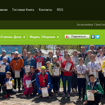
авная
Гостевая Книга
Контакты
RSS
За последние 7 дней новых со
Поделиться…
О-жизнь Дона
Медиа, Общение