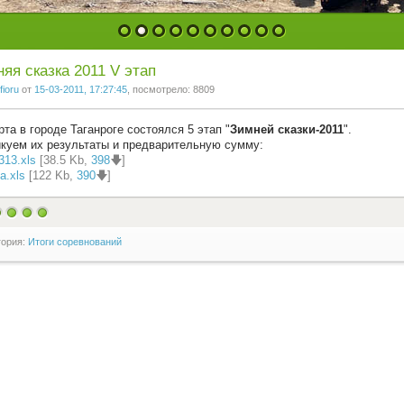
1
2
3
4
5
6
7
8
9
10
яя сказка 2011 V этап
fioru
от
15-03-2011, 17:27:45
, посмотрело: 8809
рта в городе Таганроге состоялся 5 этап "
Зимней сказки-2011
".
куем их результаты и предварительную сумму:
313.xls
[38.5 Kb,
398
🡇]
.xls
[122 Kb,
390
🡇]
гория:
Итоги соревнований