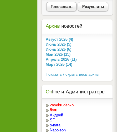
Голосовать
Результаты
Архив
новостей
Август 2026 (4)
Июль 2026 (5)
Июнь 2026 (6)
Май 2026 (15)
Апрель 2026 (11)
Март 2026 (14)
Показать / скрыть весь архив
On
line и Администраторы
vasekrudenko
fioru
Андрей
SF
o-nata
Napoleon