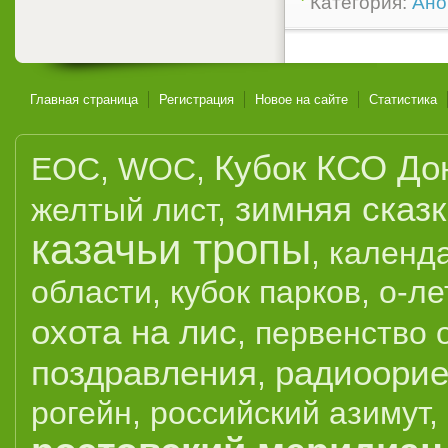
Категория:
Ано
Главная страница
Регистрация
Новое на сайте
Статистика
Кубок КСО До
EOC
,
WOC
,
зимняя сказ
желтый лист
,
казачьи тропы
,
календ
области
,
кубок парков
,
о-ле
охота на лис
,
первенство 
поздравления
радиоорие
,
рогейн
,
российский азимут
,