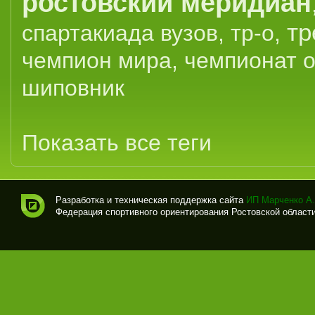
ростовский меридиан
тр
спартакиада вузов
,
тр-о
,
чемпион мира
,
чемпионат 
шиповник
Показать все теги
Разработка и техническая поддержка сайта
ИП Марченко А.
Федерация спортивного ориентирования Ростовской области (
Спо
рти
вно
е
ори
ент
иро