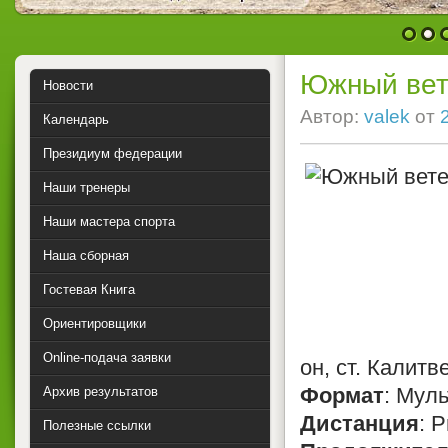
1
2
Южный вет
Новости
Автор:
valek
от
Календарь
Президиум федерации
Наши тренеры
Наши мастера спорта
Наша сборная
Гостевая Книга
Ориентировщики
Online-подача заявки
он, ст. Калитв
Формат
: Муль
Архив результатов
Дистанция
: P
Полезные ссылки