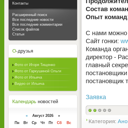
Продолжител
Контакты
Состав кома
Расширенный поиск
Опыт команд
Все последние новости
Все последние комментарии
Список файлов
С нами можно
Статьи
Сайт гонки:
ww
Команда орган
О
-друзья
директор - Ра
главный секре
Фото от Игоря Тищенко
Фото от Гаркушиной Ольги
постановщики 
Фото от Ильича
постановщик т
Видео от Ильича
Заявка
Календарь
новостей
«
Август 2026 »
Категория:
Ано
Пн
Вт
Ср
Чт
Пт
Сб
Вс