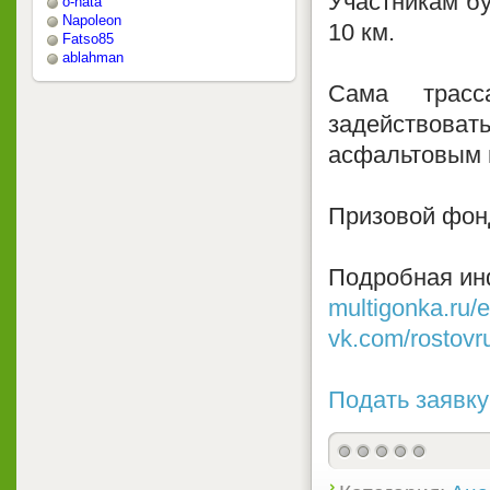
Участникам бу
o-nata
Napoleon
10 км.
Fatso85
ablahman
Сама трасс
задействова
асфальтовым 
Призовой фон
Подробная ин
multigonka.ru/e
vk.com/rostovr
Подать заявку