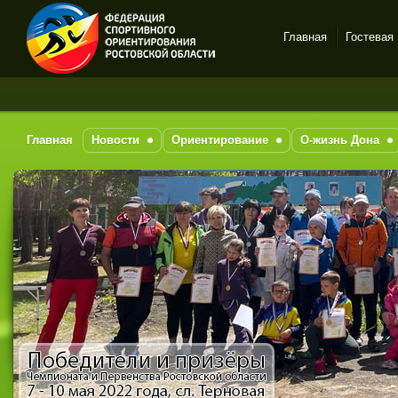
Главная
Гостевая
Спортивное
За по
ориентирование в Ростове-
на-Дону
Главная
Новости
Ориентирование
О-жизнь Дона