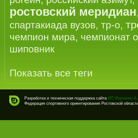
ростовский меридиан
тр
спартакиада вузов
,
тр-о
,
чемпион мира
,
чемпионат 
шиповник
Показать все теги
Разработка и техническая поддержка сайта
ИП Марченко А.
Федерация спортивного ориентирования Ростовской области (
Спо
рти
вно
е
ори