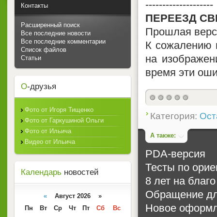
--------------------
Контакты
ПЕРЕЕЗД СВ
Расширенный поиск
Прошлая верс
Все последние новости
Все последние комментарии
К сожалению 
Список файлов
на изображен
Статьи
время эти оши
О
-друзья
0
Фото от Игоря Тищенко
Категория:
Ост
Фото от Гаркушиной Ольги
Фото от Ильича
А также:
Видео от Ильича
PDA-версия
Тесты по ори
Календарь
новостей
8 лет на благ
Обращение для
«
Август 2026 »
Новое оформ
Пн
Вт
Ср
Чт
Пт
Сб
Вс