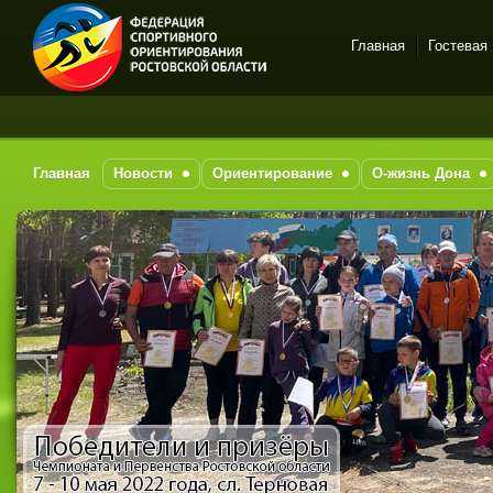
Главная
Гостевая
Спортивное
За по
ориентирование в Ростове-
на-Дону
Главная
Новости
Ориентирование
О-жизнь Дона