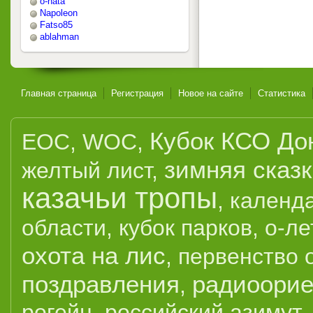
o-nata
Napoleon
Fatso85
ablahman
Главная страница
Регистрация
Новое на сайте
Статистика
Кубок КСО До
EOC
,
WOC
,
зимняя сказ
желтый лист
,
казачьи тропы
,
календ
области
,
кубок парков
,
о-ле
охота на лис
,
первенство 
поздравления
радиоорие
,
рогейн
,
российский азимут
,