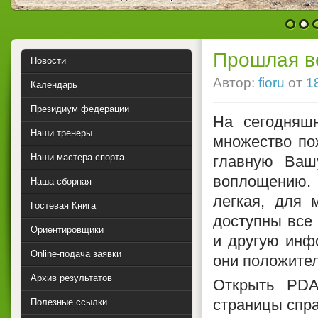
1
2
Прошлая в
Новости
Автор:
fioru
от
1
Календарь
Президиум федерации
На сегодняшн
Наши тренеры
множество по
Наши мастера спорта
главную Ваш
воплощению.
Наша сборная
легкая, для 
Гостевая Книга
доступны все 
Ориентировщики
и другую инф
Online-подача заявки
они положите
Архив результатов
Открыть PDA
страницы спра
Полезные ссылки