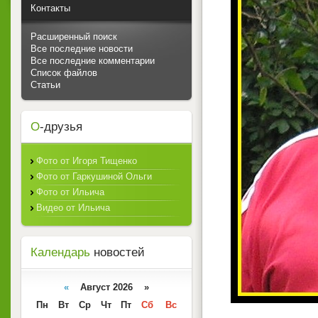
Контакты
Расширенный поиск
Все последние новости
Все последние комментарии
Список файлов
Статьи
О
-друзья
Фото от Игоря Тищенко
Фото от Гаркушиной Ольги
Фото от Ильича
Видео от Ильича
Календарь
новостей
«
Август 2026 »
Пн
Вт
Ср
Чт
Пт
Сб
Вс