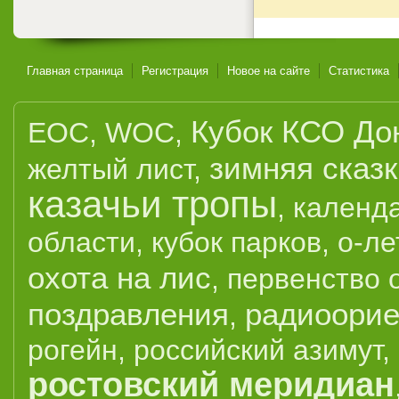
Главная страница
Регистрация
Новое на сайте
Статистика
Кубок КСО До
EOC
,
WOC
,
зимняя сказ
желтый лист
,
казачьи тропы
,
календ
области
,
кубок парков
,
о-ле
охота на лис
,
первенство 
поздравления
радиоорие
,
рогейн
,
российский азимут
,
ростовский меридиан