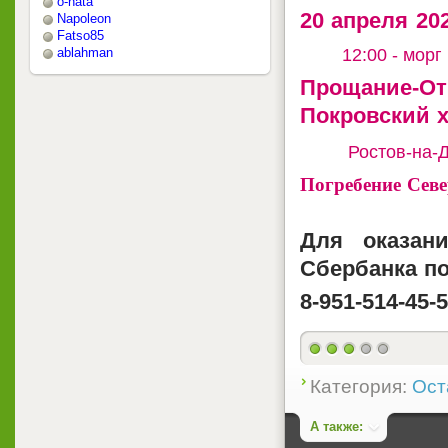
o-nata
20 апреля 202
Napoleon
Fatso85
12:00 - мор
ablahman
Прощание-
Покровский 
Ростов-на-
Погребение Севе
Для оказан
Сбербанка по
8-951-514-45-
1
Категория:
Ост
А также: