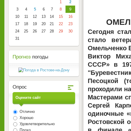
1
2
3
4
5
6
7
8
9
10
11
12
13
14
15
16
ОМЕЛ
17
18
19
20
21
22
23
Сегодня стал
24
25
26
27
28
29
30
31
стало ветер
Омельченко 
Виктор Мих
Прогноз
погоды
СССР» в 19
"Буревестн
Песоцкой (т
Опрос
проходили на
Мастерами сп
Оцените сайт
Сергей Кар
Отлично
одиночные «в
Хорошо
Ростовской 
Удовлетворительно
в финале «
Плохо