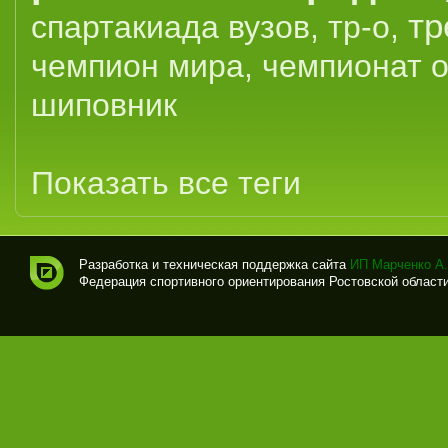
тр
спартакиада вузов
,
тр-о
,
чемпион мира
,
чемпионат 
шиповник
Показать все теги
Разработка и техническая поддержка сайта
ИП Марченко А.
Федерация спортивного ориентирования Ростовской области (
Спо
рти
вно
е
ори
ент
иро
ван