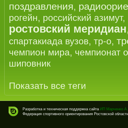
поздравления
радиоорие
,
рогейн
,
российский азимут
,
ростовский меридиан
тр
спартакиада вузов
,
тр-о
,
чемпион мира
,
чемпионат 
шиповник
Показать все теги
Разработка и техническая поддержка сайта
ИП Марченко А.
Федерация спортивного ориентирования Ростовской области (
Спо
рти