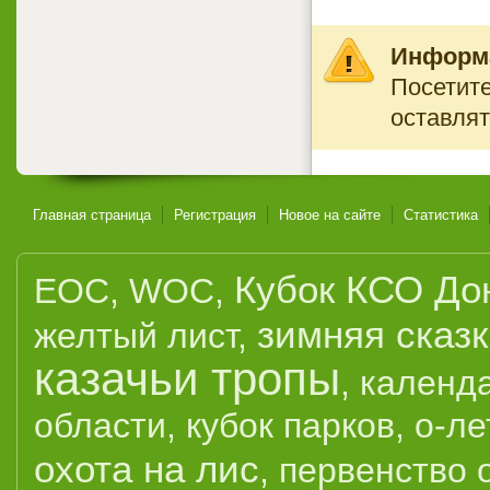
Информ
Посетите
оставлят
Главная страница
Регистрация
Новое на сайте
Статистика
Кубок КСО До
EOC
,
WOC
,
зимняя сказ
желтый лист
,
казачьи тропы
,
календ
области
,
кубок парков
,
о-ле
охота на лис
,
первенство 