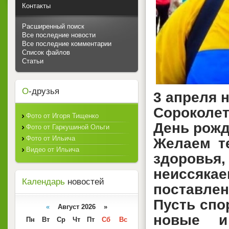
Контакты
Расширенный поиск
Все последние новости
Все последние комментарии
Список файлов
Статьи
О
-друзья
3 апреля 
Сороколе
Фото от Игоря Тищенко
День рожд
Фото от Гаркушиной Ольги
Фото от Ильича
Желаем те
Видео от Ильича
здоровь
неиссяк
Календарь
новостей
поставлен
Пусть спо
«
Август 2026 »
новые и
Пн
Вт
Ср
Чт
Пт
Сб
Вс