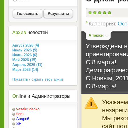
Голосовать
Результаты
2
Категория:
Ост
Архив
новостей
А также:
Утверждены н
Август 2026 (4)
Июль 2026 (5)
ориентирован
Июнь 2026 (6)
Май 2026 (15)
С 8 марта!
Апрель 2026 (11)
Демографичес
Март 2026 (14)
С Новым, 2011
Показать / скрыть весь архив
С 8-марта!
On
line и Администраторы
Уважаемы
незареги
vasekrudenko
fioru
Мы реко
Андрей
SF
сайт под