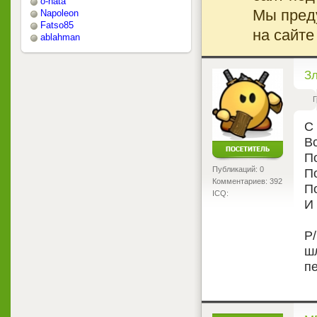
o-nata
Мы преду
Napoleon
Fatso85
на сайте
ablahman
<
З
Г
С
В
П
Публикаций: 0
По
Комментариев: 392
П
ICQ:
И 
P/
ш
пе