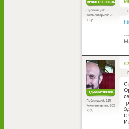
<
M
Публикаций: 0
Г
Комментариев: 25
ICQ:
ht
---
М
<
ab
Г
С
О
с
Публикаций: 225
т
Комментариев: 102
З
ICQ:
С
И