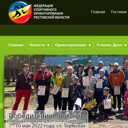
Главная
Гостевая
Спортивное
За 
ориентирование в Ростове-
на-Дону
Главная
Новости
Ориентирование
О-жизнь Дона