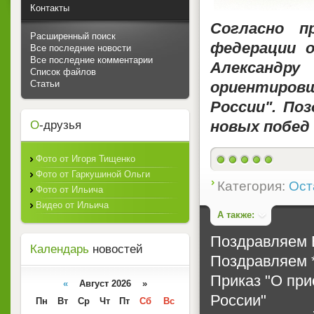
Контакты
Согласно п
Расширенный поиск
федерации 
Все последние новости
Все последние комментарии
Александр
Список файлов
Статьи
ориентиров
России". По
новых побед 
О
-друзья
Фото от Игоря Тищенко
1
Фото от Гаркушиной Ольги
Категория:
Ост
Фото от Ильича
Видео от Ильича
А также:
Поздравляем 
Календарь
новостей
Поздравляем *
Приказ "О при
«
Август 2026 »
России"
Пн
Вт
Ср
Чт
Пт
Сб
Вс