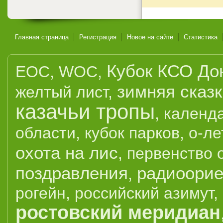
Главная страница
Регистрация
Новое на сайте
Статистика
Кубок КСО До
EOC
,
WOC
,
зимняя сказ
желтый лист
,
казачьи тропы
,
календ
области
,
кубок парков
,
о-ле
охота на лис
,
первенство 
поздравления
радиоорие
,
рогейн
,
российский азимут
,
ростовский меридиан