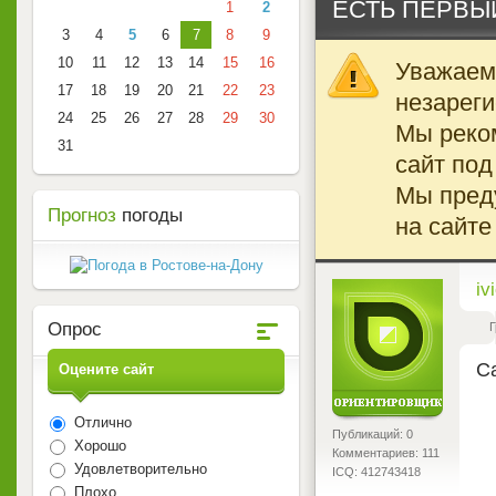
ЕСТЬ ПЕРВЫ
1
2
3
4
5
6
7
8
9
10
11
12
13
14
15
16
Уважаемы
17
18
19
20
21
22
23
незареги
24
25
26
27
28
29
30
Мы реко
31
сайт под
Мы преду
Прогноз
погоды
на сайте
<
iv
Опрос
Г
Са
Оцените сайт
Отлично
Публикаций: 0
Хорошо
Комментариев: 111
Удовлетворительно
ICQ: 412743418
Плохо