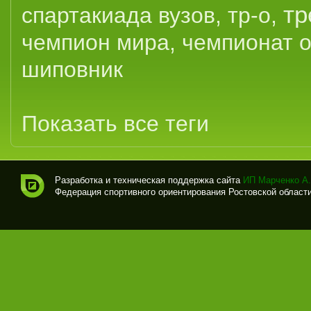
тр
спартакиада вузов
,
тр-о
,
чемпион мира
,
чемпионат 
шиповник
Показать все теги
Разработка и техническая поддержка сайта
ИП Марченко А.
Федерация спортивного ориентирования Ростовской области (
Спо
рти
вно
е
ори
ент
иро
ван