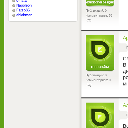
o-nata
Napoleon
Fatso85
Публикаций: 0
ablahman
Комментариев: 55
ICQ:
<
А
Г
Са
В
д
Публикаций: 0
р
Комментариев: 0
мн
ICQ:
<
А
Г
В