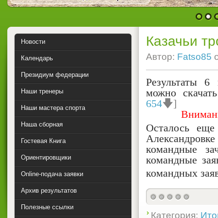
1
2
Казачьи т
Новости
Автор:
Fatso85
Календарь
Президиум федерации
Результаты 6
можно скачать
Наши тренеры
654
🡇]
Наши мастера спорта
Вниман
Наша сборная
Осталось еще
Александровке
Гостевая Книга
командные за
командные зая
Ориентировщики
командных зая
Online-подача заявки
Архив результатов
0
Полезные ссылки
Категория:
Ито