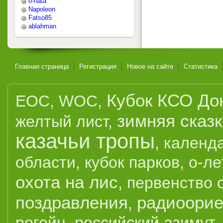
o-nata
Napoleon
Fatso85
ablahman
Главная страница
Регистрация
Новое на сайте
Статистика
Кубок КСО До
EOC
,
WOC
,
зимняя сказ
желтый лист
,
казачьи тропы
,
календ
области
,
кубок парков
,
о-ле
охота на лис
,
первенство 
поздравления
радиоорие
,
рогейн
,
российский азимут
,