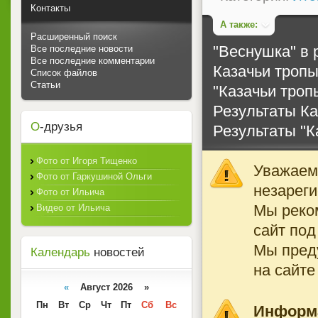
Контакты
А также:
Расширенный поиск
"Веснушка" в 
Все последние новости
Все последние комментарии
Казачьи троп
Список файлов
Статьи
"Казачьи тропы
Результаты Ка
О
-друзья
Результаты "К
Фото от Игоря Тищенко
Уважаемы
Фото от Гаркушиной Ольги
незареги
Фото от Ильича
Мы реко
Видео от Ильича
сайт под
Мы преду
Календарь
новостей
на сайте
«
Август 2026 »
Пн
Вт
Ср
Чт
Пт
Сб
Вс
Информ