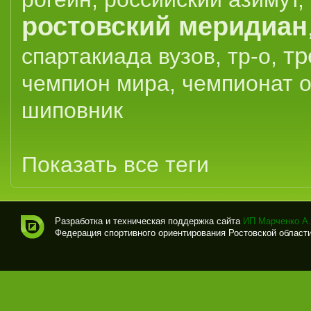
ростовский меридиан
тр
спартакиада вузов
,
тр-о
,
чемпион мира
,
чемпионат 
шиповник
Показать все теги
Разработка и техническая поддержка сайта
ИП Марченко А.
Федерация спортивного ориентирования Ростовской области (
Спо
рти
вно
е
ори