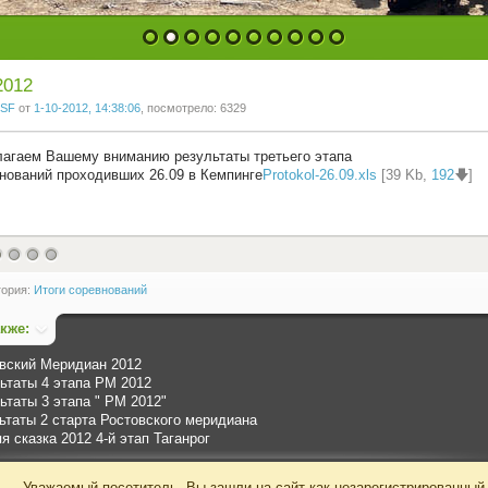
1
2
3
4
5
6
7
8
9
10
2012
SF
от
1-10-2012, 14:38:06
, посмотрело: 6329
агаем Вашему вниманию результаты третьего этапа
нований проходивших 26.09 в Кемпинге
Protokol-26.09.xls
[39 Kb,
192
🡇]
гория:
Итоги соревнований
акже:
вский Меридиан 2012
ьтаты 4 этапа РМ 2012
ьтаты 3 этапа " РМ 2012"
ьтаты 2 старта Ростовского меридиана
я сказка 2012 4-й этап Таганрог
Уважаемый посетитель, Вы зашли на сайт как незарегистрированный