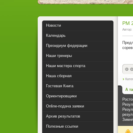
РМ 
Новости
Автор:
Календарь
Предл
Президиум федерации
сорев
Наши тренеры
Наши мастера спорта
0
Наша сборная
Кате
Гостевая Книга
А т
Ориентировщики
Росто
Резул
Online-подача заявки
Резул
резул
Архив результатов
Зимня
Полезные ссылки