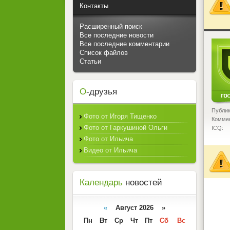
Контакты
Расширенный поиск
Все последние новости
<
Все последние комментарии
Список файлов
Статьи
О
-друзья
Публик
Фото от Игоря Тищенко
Коммен
Фото от Гаркушиной Ольги
ICQ:
Фото от Ильича
Видео от Ильича
Календарь
новостей
«
Август 2026 »
Пн
Вт
Ср
Чт
Пт
Сб
Вс