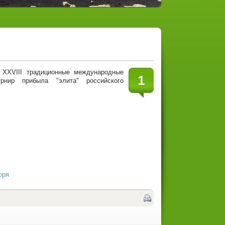
ь XXVIII традиционные международные
1
рнир прибыла "элита" российского
оря