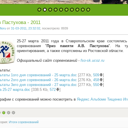
1
2
3
4
5
6
7
8
9
10
 Пастухова - 2011
fioru
от
31-03-2011, 23:32:02
, посмотрело: 8939
25-27 марта 2011 года в Ставропольском крае состоялис
соревнования "
Приз памяти А.В. Пастухова
". На ту
ориентирования, а также спортсмены из Ростовской области.
Официальный сайт соревнований -
fso-sk.ucoz.ru
ьтаты:
ьтаты 1ого дня соревнований - 25 марта.doc
[277 Kb,
509
🡇]
ьтаты 2ого дня соревнований - 26 марта.doc
[276 Kb,
458
🡇]
ьтаты 3его дня соревнований - 27 марта.doc
[277 Kb,
550
🡇]
 25-27 марта.doc
[338.5 Kb,
572
🡇]
рафии с соревнований можно посмотреть в
Яндекс.Альбоме Тищенко Иг
гория:
Итоги соревнований