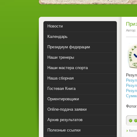
Приз
Новости
Автор:
Календарь
Президиум федерации
Наши тренеры
Наши мастера спорта
Резул
Наша сборная
Резул
Резул
Гостевая Книга
Резул
Сумма
Ориентировщики
Фотог
Online-подача заявки
Архив результатов
2
Полезные ссылки
Кате