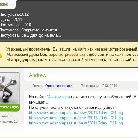
акже:
Пастухова-2012
 Дона - 2011
Пастухова - 2010
Пастухова. Открытие близится...
Пастухова. За 2 дня до начала...
Уважаемый посетитель, Вы зашли на сайт как незарегистрированный
Мы рекомендуем Вам
зарегистрироваться
либо войти на сайт под св
Мы предупреждаем что записи от гостей могут появляться на сайте 
Andrew
Группа:
Ориентировщики
Регистрация: 7.06.2010
На сайте
Москомпаса
пока что есть пути победителей. В
внушает...
На случай, если с титульной страницы уйдет :
http://www.moscompass.ru/news/2011/1day_D21.jpg
аций: 0
http://www.moscompass.ru/news/2011/2day_D21.jpg
тариев: 15
http://www.moscompass.ru/news/2011/3day_D21.jpg