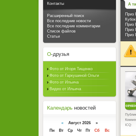
Контакты
А т
Приз 
Расширенный поиск
Кубок
Все последние новости
Приз 
Все последние комментарии
Приз 
Список файлов
Приз 
Статьи
О
-друзья
Фото от Игоря Тищенко
<
Фото от Гаркушиной Ольги
Фото от Ильича
Видео от Ильича
Календарь
новостей
Публик
Коммен
«
Август 2026 »
ICQ:
Пн
Вт
Ср
Чт
Пт
Сб
Вс