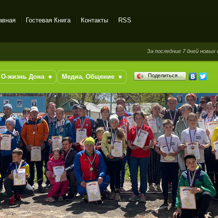
авная
Гостевая Книга
Контакты
RSS
За последние 7 дней новых сообщен
Поделиться…
О-жизнь Дона
Медиа, Общение