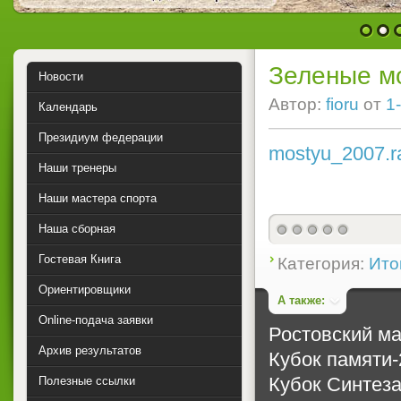
1
2
Зеленые м
Новости
Автор:
fioru
от
1
Календарь
Президиум федерации
mostyu_2007.r
Наши тренеры
Наши мастера спорта
Наша сборная
0
Гостевая Книга
Категория:
Ито
Ориентировщики
А также:
Online-подача заявки
Ростовский м
Архив результатов
Кубок памяти-
Кубок Синтеза
Полезные ссылки