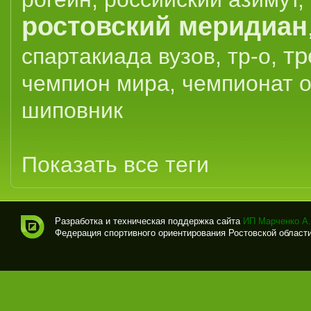
ростовский меридиан
тр
спартакиада вузов
,
тр-о
,
чемпион мира
,
чемпионат 
шиповник
Показать все теги
Разработка и техническая поддержка сайта
ИП Марченко А.
Федерация спортивного ориентирования Ростовской области (
Спо
рти
вно
е
ори