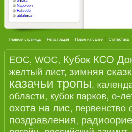
o-nata
Napoleon
Fatso85
ablahman
Главная страница
Регистрация
Новое на сайте
Статистика
Кубок КСО До
EOC
,
WOC
,
зимняя сказ
желтый лист
,
казачьи тропы
,
календ
области
,
кубок парков
,
о-ле
охота на лис
,
первенство 
поздравления
радиоорие
,
рогейн
,
российский азимут
,