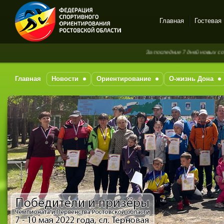
Главная
Гостевая
Спортивное
За последние 7 дней новых сообщен
ориентирование в Ростове-
на-Дону
Главная
Новости
Ориентирование
О-жизнь Дона