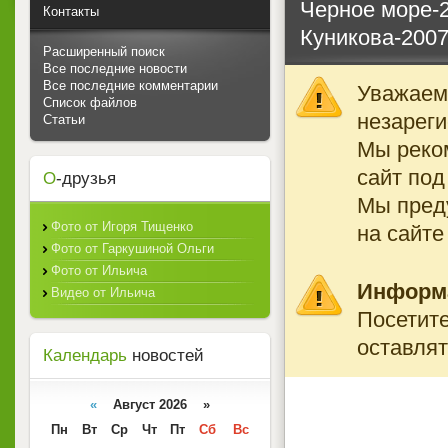
Черное море-
Контакты
Куникова-200
Расширенный поиск
Все последние новости
Все последние комментарии
Уважаемы
Список файлов
незареги
Статьи
Мы реко
сайт под
О
-друзья
Мы преду
Фото от Игоря Тищенко
на сайте
Фото от Гаркушиной Ольги
Фото от Ильича
Информ
Видео от Ильича
Посетите
оставлят
Календарь
новостей
«
Август 2026 »
Пн
Вт
Ср
Чт
Пт
Сб
Вс