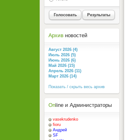
Голосовать
Результаты
Архив
новостей
Август 2026 (4)
Июль 2026 (5)
Июнь 2026 (6)
Май 2026 (15)
Апрель 2026 (11)
Март 2026 (14)
Показать / скрыть весь архив
On
line и Администраторы
vasekrudenko
fioru
Андрей
SF