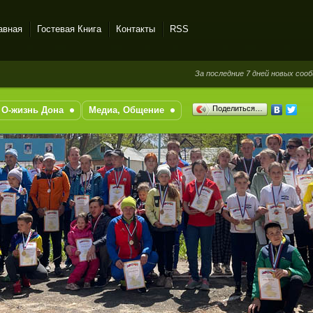
авная
Гостевая Книга
Контакты
RSS
За последние 7 дней новых сообщений в
Поделиться…
О-жизнь Дона
Медиа, Общение