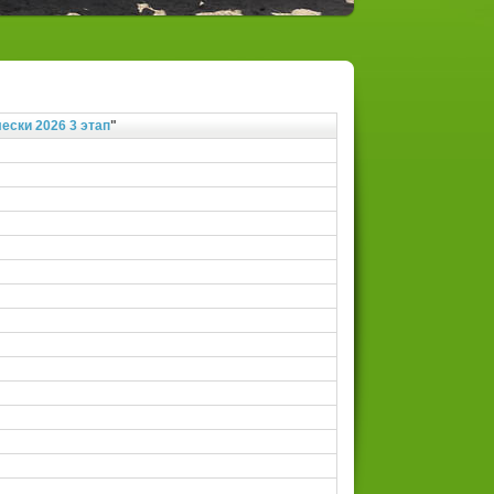
ески 2026 3 этап
"