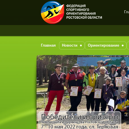
Гл
Спортивное
ориентирование в Ростове-
на-Дону
Главная
Новости
Ориентирование