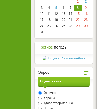
1
2
3
4
5
6
7
8
9
10
11
12
13
14
15
16
17
18
19
20
21
22
23
24
25
26
27
28
29
30
31
Прогноз
погоды
Опрос
Оцените сайт
Отлично
Хорошо
Удовлетворительно
Плохо