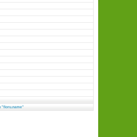
 "fioru.name"