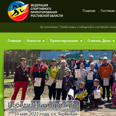
Главная
Гостевая
Спортивное
За последние 7 дней новых сообщений в гостевой книге нет
ориентирование в Ростове-
на-Дону
Главная
Новости
Ориентирование
О-жизнь Дона