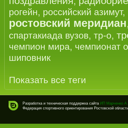
поздравления
радиоорие
,
рогейн
,
российский азимут
,
ростовский меридиан
тр
спартакиада вузов
,
тр-о
,
чемпион мира
,
чемпионат 
шиповник
Показать все теги
Разработка и техническая поддержка сайта
ИП Марченко А.
Федерация спортивного ориентирования Ростовской области (
Спо
рти
вно