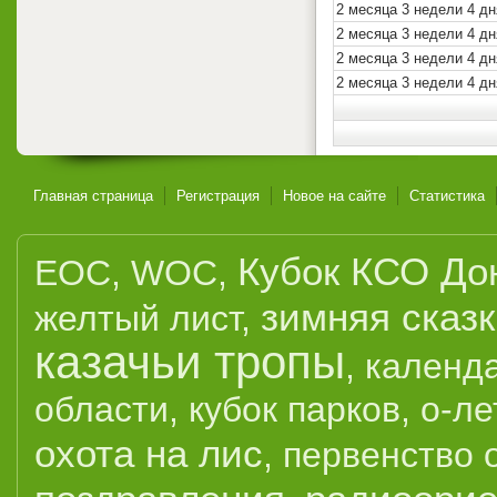
2 месяца 3 недели 4 дн
2 месяца 3 недели 4 дн
2 месяца 3 недели 4 дн
2 месяца 3 недели 4 дн
Главная страница
Регистрация
Новое на сайте
Статистика
Кубок КСО До
EOC
,
WOC
,
зимняя сказ
желтый лист
,
казачьи тропы
,
календ
области
,
кубок парков
,
о-ле
охота на лис
,
первенство 