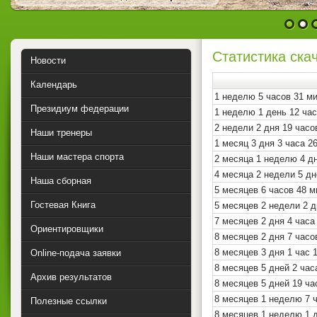
1
2
Статистика скач
Новости
Календарь
1 неделю 5 часов 31 м
Президиум федерации
1 неделю 1 день 12 ча
2 недели 2 дня 19 часо
Наши тренеры
1 месяц 3 дня 3 часа 2
Наши мастера спорта
2 месяца 1 неделю 4 дн
4 месяца 2 недели 5 дн
Наша сборная
5 месяцев 6 часов 48 м
Гостевая Книга
5 месяцев 2 недели 2 д
7 месяцев 2 дня 4 часа
Ориентировщики
8 месяцев 2 дня 7 час
8 месяцев 3 дня 1 час 
Online-подача заявки
8 месяцев 5 дней 2 ча
Архив результатов
8 месяцев 5 дней 19 ч
8 месяцев 1 неделю 7 
Полезные ссылки
8 месяцев 1 неделю 1 