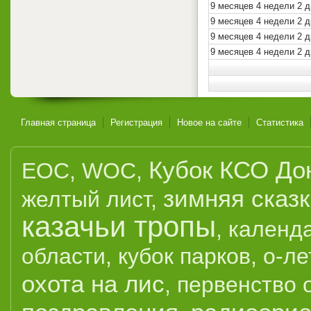
9 месяцев 4 недели 2 д
9 месяцев 4 недели 2 д
9 месяцев 4 недели 2 д
9 месяцев 4 недели 2 д
Главная страница
Регистрация
Новое на сайте
Статистика
Кубок КСО До
EOC
,
WOC
,
зимняя сказ
желтый лист
,
казачьи тропы
,
календ
области
,
кубок парков
,
о-ле
охота на лис
,
первенство 