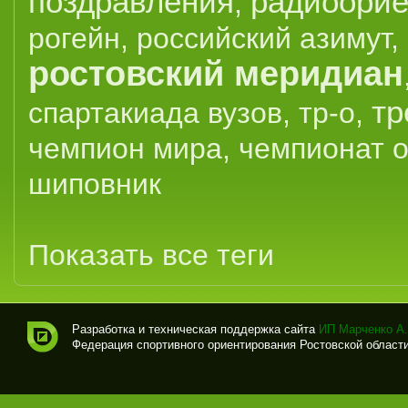
поздравления
радиоорие
,
рогейн
,
российский азимут
,
ростовский меридиан
тр
спартакиада вузов
,
тр-о
,
чемпион мира
,
чемпионат 
шиповник
Показать все теги
Разработка и техническая поддержка сайта
ИП Марченко А.
Федерация спортивного ориентирования Ростовской области (
Спо
рти
вно