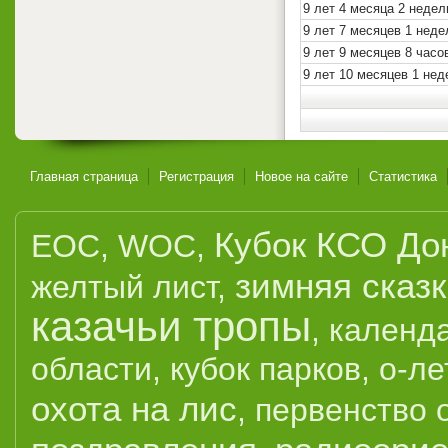
9 лет 4 месяца 2 недел
9 лет 7 месяцев 1 неде
9 лет 9 месяцев 8 часо
9 лет 10 месяцев 1 нед
Главная страница
Регистрация
Новое на сайте
Статистика
Кубок КСО До
EOC
,
WOC
,
зимняя сказ
желтый лист
,
казачьи тропы
,
календ
области
,
кубок парков
,
о-ле
охота на лис
,
первенство 