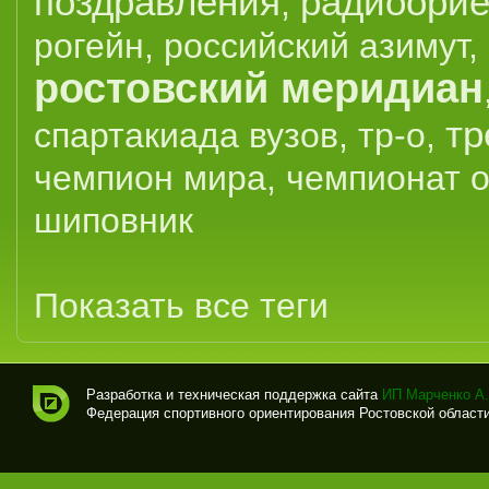
поздравления
радиоорие
,
рогейн
,
российский азимут
,
ростовский меридиан
тр
спартакиада вузов
,
тр-о
,
чемпион мира
,
чемпионат 
шиповник
Показать все теги
Разработка и техническая поддержка сайта
ИП Марченко А.
Федерация спортивного ориентирования Ростовской области (
Спо
рти
вно