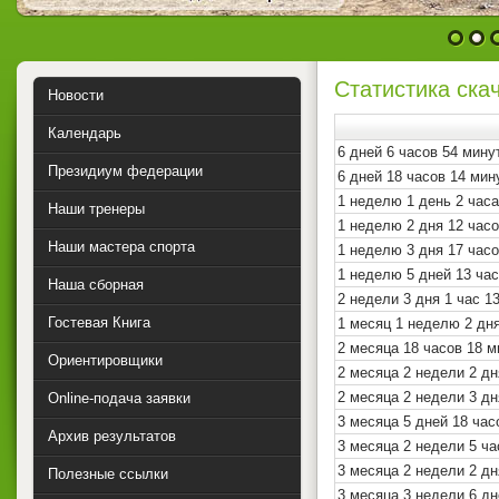
1
2
Статистика ска
Новости
Календарь
6 дней 6 часов 54 мин
Президиум федерации
6 дней 18 часов 14 мин
1 неделю 1 день 2 час
Наши тренеры
1 неделю 2 дня 12 час
Наши мастера спорта
1 неделю 3 дня 17 час
1 неделю 5 дней 13 ча
Наша сборная
2 недели 3 дня 1 час 1
Гостевая Книга
1 месяц 1 неделю 2 дня
2 месяца 18 часов 18 
Ориентировщики
2 месяца 2 недели 2 дн
2 месяца 2 недели 3 дн
Online-подача заявки
3 месяца 5 дней 18 час
Архив результатов
3 месяца 2 недели 5 ча
3 месяца 2 недели 2 дн
Полезные ссылки
3 месяца 3 недели 6 дн