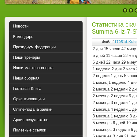
1
2
Статистика ска
Новости
Summa-6-iz-7-SV
Календарь
Файл "
170514-Kubo
Президиум федерации
2 дня 15 часов 42 мину
5 дней 11 часов 33 ми
Наши тренеры
6 дней 22 часа 29 мину
Наши мастера спорта
1 неделю 2 дня 2 часа
2 недели 1 день 5 часо
Наша сборная
1 месяц 1 неделю 4 дня
Гостевая Книга
2 месяца 2 недели 2 дн
2 месяца 2 недели 6 дн
Ориентировщики
2 месяца 3 недели 1 де
Online-подача заявки
2 месяца 4 недели 1 де
3 месяца 1 неделю 3 д
Архив результатов
5 месяцев 6 дней 19 ча
5 месяцев 3 недели 6 д
Полезные ссылки
6 месяцев 3 дня 21 час