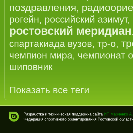
поздравления
радиоорие
,
рогейн
,
российский азимут
,
ростовский меридиан
тр
спартакиада вузов
,
тр-о
,
чемпион мира
,
чемпионат 
шиповник
Показать все теги
Разработка и техническая поддержка сайта
ИП Марченко А.
Федерация спортивного ориентирования Ростовской области (
Спо
рти