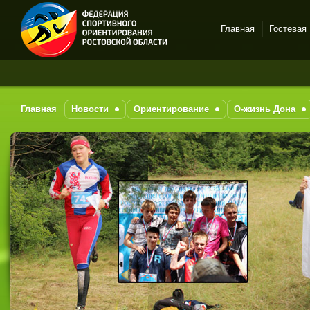
Главная
Гостевая
Спортивное
ориентирование в Ростове-
на-Дону
Главная
Новости
Ориентирование
О-жизнь Дона