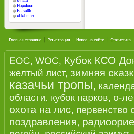
o-nata
Napoleon
Fatso85
ablahman
Главная страница
Регистрация
Новое на сайте
Статистика
Кубок КСО До
EOC
,
WOC
,
зимняя сказ
желтый лист
,
казачьи тропы
,
календ
области
,
кубок парков
,
о-ле
охота на лис
,
первенство 
поздравления
радиоорие
,
рогейн
,
российский азимут
,