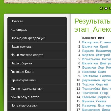
1
2
Результат
Новости
этап_Алек
Календарь
Президиум федерации
    Фамилия Имя   
  1 
Махортов Стани
Наши тренеры
  2 
Шахматов Юрий
 
  3 
Паршин Владими
Наши мастера спорта
  4 
Федяев Дмитрий
  5 
Игнатьева Ната
Наша сборная
  6 
Шахматов Дмитр
  7 
Беликов Лев Ро
Гостевая Книга
  8 
Павлова Юлия
  
  9 
Темякова Галин
Ориентировщики
 10 
Державцев Арте
 11 
Торхов Сергей
 
Online-подача заявки
 12 
Толкачёва Викт
 13 
Ткаченко Егор
 
Архив результатов
 14 
Рыжкова Лариса
 15 
Жукова София
  
Полезные ссылки
 16 
Казьмир Екатер
 17 
Шапаренко Дина