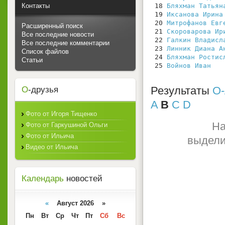
Контакты
 18 
Бляхман Татьян
 19 
Иксанова Ирина
 20 
Митрофанов Евг
Расширенный поиск
 21 
Скороварова Ир
Все последние новости
 22 
Галкин Владисл
Все последние комментарии
 23 
Линник Диана А
Список файлов
 24 
Бляхман Ростис
Статьи
 25 
Войнов Иван
   
Результаты
О-
О
-друзья
A
B
C
D
Фото от Игоря Тищенко
На
Фото от Гаркушиной Ольги
Фото от Ильича
выдели
Видео от Ильича
Календарь
новостей
«
Август 2026 »
Пн
Вт
Ср
Чт
Пт
Сб
Вс