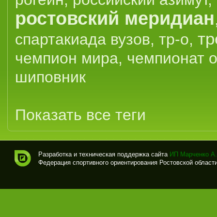
ростовский меридиан
тр
спартакиада вузов
,
тр-о
,
чемпион мира
,
чемпионат 
шиповник
Показать все теги
Разработка и техническая поддержка сайта
ИП Марченко А.
Федерация спортивного ориентирования Ростовской области (
Спо
рти
вно
е
ори