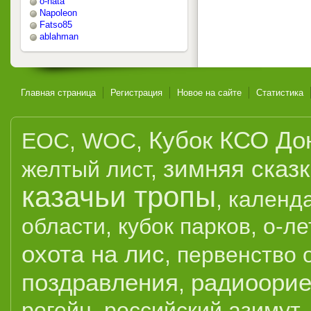
o-nata
Napoleon
Fatso85
ablahman
Главная страница
Регистрация
Новое на сайте
Статистика
Кубок КСО До
EOC
,
WOC
,
зимняя сказ
желтый лист
,
казачьи тропы
,
календ
области
,
кубок парков
,
о-ле
охота на лис
,
первенство 
поздравления
радиоорие
,
рогейн
,
российский азимут
,