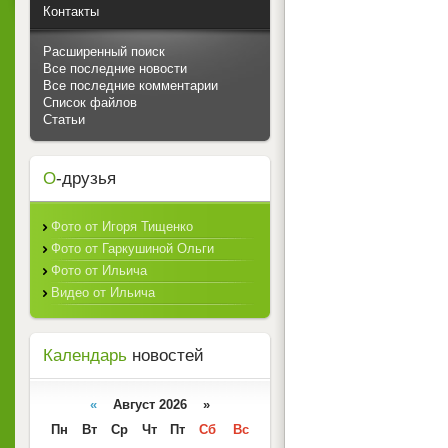
Контакты
Расширенный поиск
Все последние новости
Все последние комментарии
Список файлов
Статьи
О
-друзья
Фото от Игоря Тищенко
Фото от Гаркушиной Ольги
Фото от Ильича
Видео от Ильича
Календарь
новостей
«
Август 2026 »
Пн
Вт
Ср
Чт
Пт
Сб
Вс