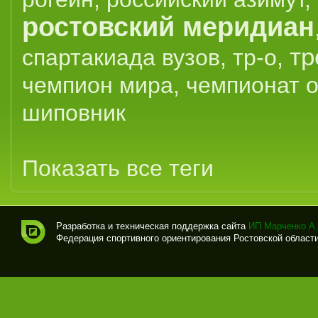
ростовский меридиан
тр
спартакиада вузов
,
тр-о
,
чемпион мира
,
чемпионат 
шиповник
Показать все теги
Разработка и техническая поддержка сайта
ИП Марченко А.
Федерация спортивного ориентирования Ростовской области (
Спо
рти
вно
е
ори