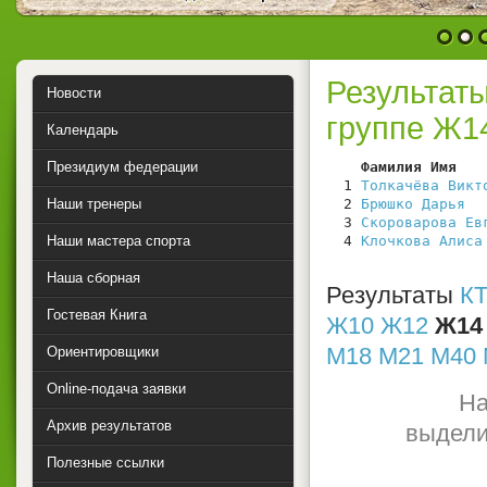
1
2
Результат
Новости
группе Ж1
Календарь
Президиум федерации
    Фамилия Имя   
  1 
Толкачёва Викт
Наши тренеры
  2 
Брюшко Дарья
  
  3 
Скороварова Ев
Наши мастера спорта
  4 
Клочкова Алиса
Наша сборная
Результаты
КТ
Гостевая Книга
Ж10
Ж12
Ж14
М18
М21
М40
Ориентировщики
Online-подача заявки
На
Архив результатов
выдели
Полезные ссылки