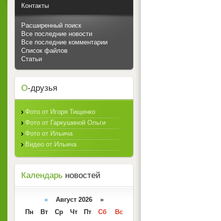
Контакты
Расширенный поиск
Все последние новости
Все последние комментарии
Список файлов
Статьи
О
-друзья
Фото от Игоря Тищенко
Фото от Гаркушиной Ольги
Фото от Ильича
Видео от Ильича
Календарь
новостей
«
Август 2026 »
Пн
Вт
Ср
Чт
Пт
Сб
Вс