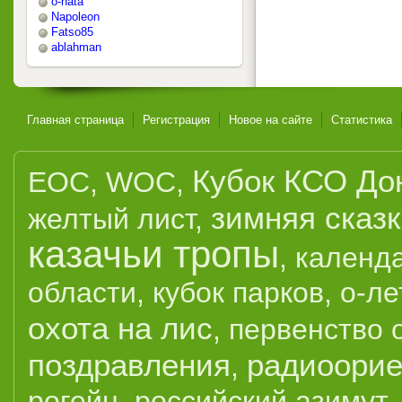
o-nata
Napoleon
Fatso85
ablahman
Главная страница
Регистрация
Новое на сайте
Статистика
Кубок КСО До
EOC
,
WOC
,
зимняя сказ
желтый лист
,
казачьи тропы
,
календ
области
,
кубок парков
,
о-ле
охота на лис
,
первенство 
поздравления
радиоорие
,
рогейн
,
российский азимут
,