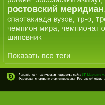
ростовский меридиан
тр
спартакиада вузов
,
тр-о
,
чемпион мира
,
чемпионат 
шиповник
Показать все теги
Разработка и техническая поддержка сайта
ИП Марченко А.
Федерация спортивного ориентирования Ростовской области (
Спо
рти
вно
е
ори