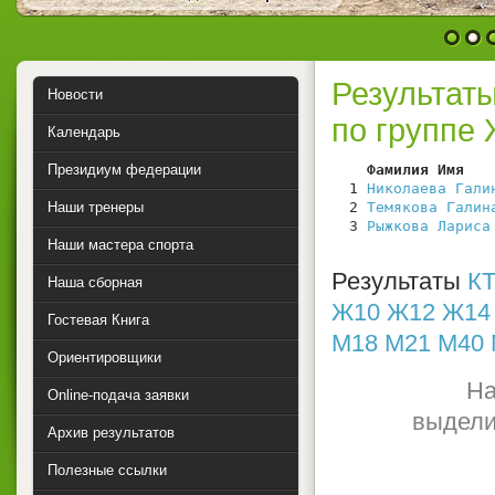
1
2
Результат
Новости
по группе
Календарь
Президиум федерации
    Фамилия Имя   
  1 
Николаева Гали
Наши тренеры
  2 
Темякова Галин
  3 
Рыжкова Лариса
Наши мастера спорта
Результаты
КТ
Наша сборная
Ж10
Ж12
Ж14
Гостевая Книга
М18
М21
М40
Ориентировщики
На
Online-подача заявки
выдели
Архив результатов
Полезные ссылки