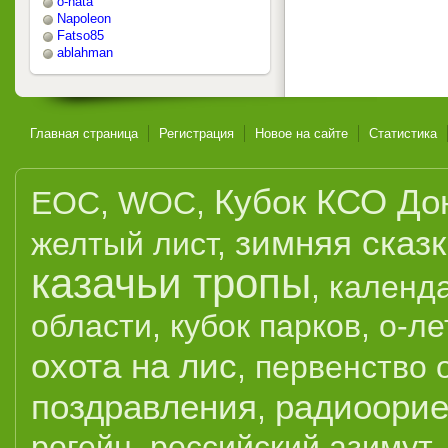
o-nata
Napoleon
Fatso85
ablahman
Главная страница
Регистрация
Новое на сайте
Статистика
Кубок КСО До
EOC
,
WOC
,
зимняя сказ
желтый лист
,
казачьи тропы
,
календ
области
,
кубок парков
,
о-ле
охота на лис
,
первенство 
поздравления
радиоорие
,
рогейн
,
российский азимут
,