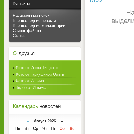
Контакты
На
Расширенный поиск
выдели
Все последние новости
Все последние комментарии
Список файлов
Статьи
О
-друзья
Фото от Игоря Тищенко
Фото от Гаркушиной Ольги
Фото от Ильича
Видео от Ильича
Календарь
новостей
«
Август 2026 »
Пн
Вт
Ср
Чт
Пт
Сб
Вс