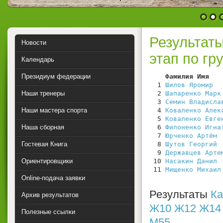
1
2
Результат
Новости
этап по гр
Календарь
Президиум федерации
    Фамилия Имя   
  1 
Шилов Яромир
  
Наши тренеры
  2 
Шапаренко Марк
  3 
Семин Владисла
Наши мастера спорта
  4 
Коваленко Алек
  5 
Коваленко Евге
Наша сборная
  6 
Филоненко Игна
  7 
Юрченко Артём
 
Гостевая Книга
  8 
Шутов Георгий
 
  9 
Державцев Арте
Ориентировщики
 10 
Насакин Данил
 
 11 
Мищенко Михаил
Online-подача заявки
Результаты
Ка
Архив результатов
Ж10
Ж12
Ж14
Полезные ссылки
М55