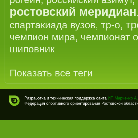
ростовский меридиан
тр
спартакиада вузов
,
тр-о
,
чемпион мира
,
чемпионат 
шиповник
Показать все теги
Разработка и техническая поддержка сайта
ИП Марченко А.
Федерация спортивного ориентирования Ростовской области (
Спо
рти
вно
е
ори