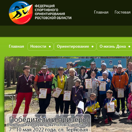
Главная
Гостевая
Спортивное
За п
ориентирование в Ростове-
на-Дону
Главная
Новости
Ориентирование
О-жизнь Дона