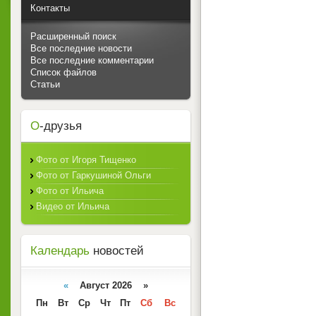
Контакты
Расширенный поиск
Все последние новости
Все последние комментарии
Список файлов
Статьи
О
-друзья
Фото от Игоря Тищенко
Фото от Гаркушиной Ольги
Фото от Ильича
Видео от Ильича
Календарь
новостей
«
Август 2026 »
Пн
Вт
Ср
Чт
Пт
Сб
Вс