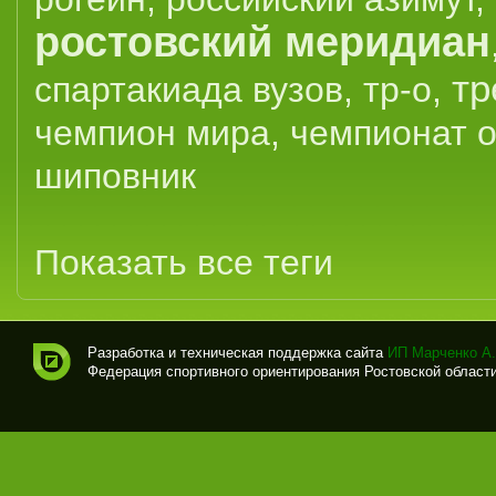
ростовский меридиан
тр
спартакиада вузов
,
тр-о
,
чемпион мира
,
чемпионат 
шиповник
Показать все теги
Разработка и техническая поддержка сайта
ИП Марченко А.
Федерация спортивного ориентирования Ростовской области (
Спо
рти
вно
е
ори