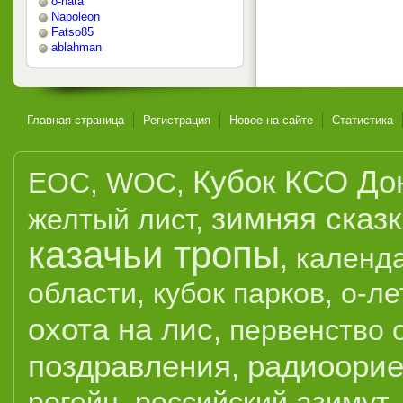
o-nata
Napoleon
Fatso85
ablahman
Главная страница
Регистрация
Новое на сайте
Статистика
Кубок КСО До
EOC
,
WOC
,
зимняя сказ
желтый лист
,
казачьи тропы
,
календ
области
,
кубок парков
,
о-ле
охота на лис
,
первенство 
поздравления
радиоорие
,
рогейн
,
российский азимут
,