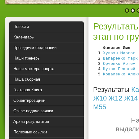
1
2
Результат
Новости
этап по гр
Календарь
Президиум федерации
    Фамилия Имя   
  1 
Хулаян Маргос
 
Наши тренеры
  2 
Шапаренко Марк
  3 
Юрченко Артём
 
Наши мастера спорта
  4 
Шутов Георгий
 
  5 
Коваленко Алек
Наша сборная
Результаты
Ка
Гостевая Книга
Ж10
Ж12
Ж14
Ориентировщики
М55
Online-подача заявки
На
Архив результатов
выдели
Полезные ссылки