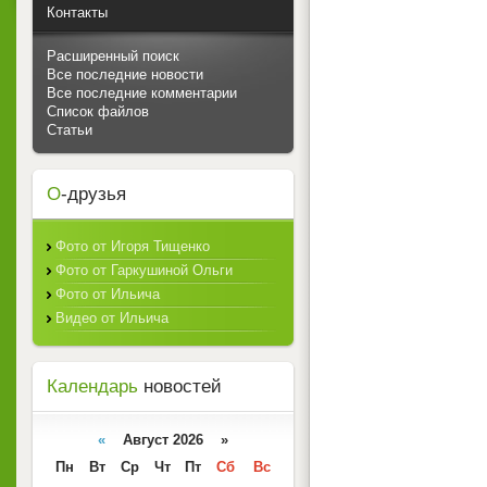
Контакты
Расширенный поиск
Все последние новости
Все последние комментарии
Список файлов
Статьи
О
-друзья
Фото от Игоря Тищенко
Фото от Гаркушиной Ольги
Фото от Ильича
Видео от Ильича
Календарь
новостей
«
Август 2026 »
Пн
Вт
Ср
Чт
Пт
Сб
Вс