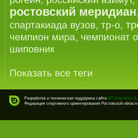
ростовский меридиан
тр
спартакиада вузов
,
тр-о
,
чемпион мира
,
чемпионат 
шиповник
Показать все теги
Разработка и техническая поддержка сайта
ИП Марченко А.
Федерация спортивного ориентирования Ростовской области (
Спо
рти
вно
е
ори