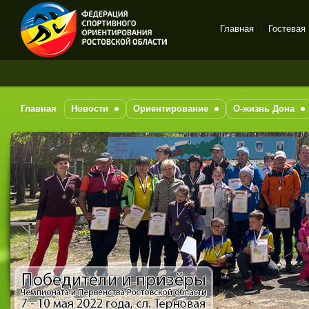
Главная
Гостевая
Спортивное
За по
ориентирование в Ростове-
на-Дону
Главная
Новости
Ориентирование
О-жизнь Дона