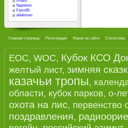
o-nata
Napoleon
Fatso85
ablahman
Главная страница
Регистрация
Новое на сайте
Статистика
Кубок КСО До
EOC
,
WOC
,
зимняя сказ
желтый лист
,
казачьи тропы
,
календ
области
,
кубок парков
,
о-ле
охота на лис
,
первенство 
поздравления
радиоорие
,
рогейн
,
российский азимут
,