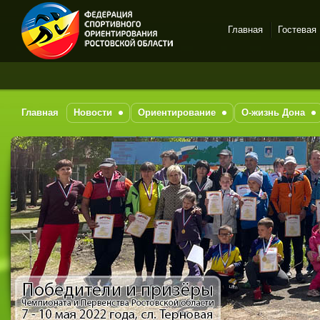
Главная
Гостевая
Спортивное
За
ориентирование в Ростове-
на-Дону
Главная
Новости
Ориентирование
О-жизнь Дона