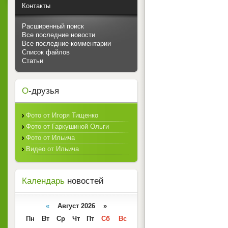
Контакты
Расширенный поиск
Все последние новости
Все последние комментарии
Список файлов
Статьи
О
-друзья
Фото от Игоря Тищенко
Фото от Гаркушиной Ольги
Фото от Ильича
Видео от Ильича
Календарь
новостей
«
Август 2026 »
Пн
Вт
Ср
Чт
Пт
Сб
Вс