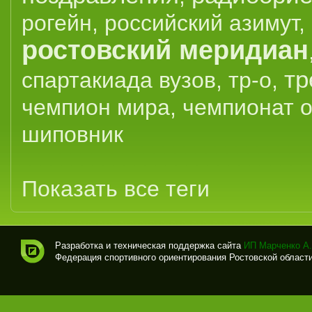
рогейн
,
российский азимут
,
ростовский меридиан
тр
спартакиада вузов
,
тр-о
,
чемпион мира
,
чемпионат 
шиповник
Показать все теги
Разработка и техническая поддержка сайта
ИП Марченко А.
Федерация спортивного ориентирования Ростовской области (
Спо
рти
вно