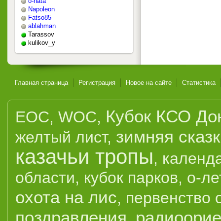
o-nata
Napoleon
Fatso85
ablahman
Tarassov
kulikov_y
Главная страница
Регистрация
Новое на сайте
Статистика
Кубок КСО До
EOC
,
WOC
,
зимняя сказ
желтый лист
,
казачьи тропы
,
календ
области
,
кубок парков
,
о-ле
охота на лис
,
первенство 
поздравления
радиоорие
,