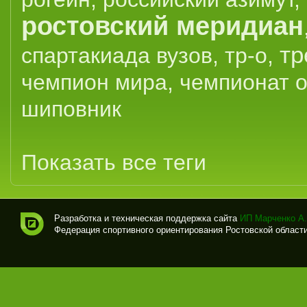
ростовский меридиан
тр
спартакиада вузов
,
тр-о
,
чемпион мира
,
чемпионат 
шиповник
Показать все теги
Разработка и техническая поддержка сайта
ИП Марченко А.
Федерация спортивного ориентирования Ростовской области (
Спо
рти
вно
е
ори