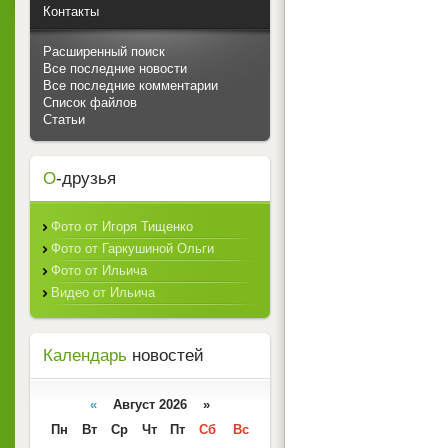
Контакты
Расширенный поиск
Все последние новости
Все последние комментарии
Список файлов
Статьи
О
-друзья
Фото от Игоря Тищенко
Фото от Гаркушиной Ольги
Фото от Ильича
Видео от Ильича
Календарь
новостей
«
Август 2026 »
Пн
Вт
Ср
Чт
Пт
Сб
Вс