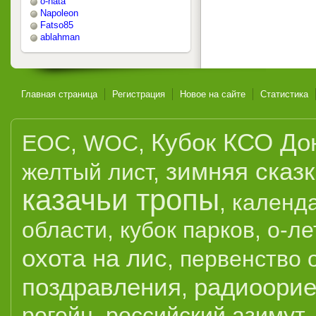
o-nata
Napoleon
Fatso85
ablahman
Главная страница
Регистрация
Новое на сайте
Статистика
Кубок КСО До
EOC
,
WOC
,
зимняя сказ
желтый лист
,
казачьи тропы
,
календ
области
,
кубок парков
,
о-ле
охота на лис
,
первенство 
поздравления
радиоорие
,
рогейн
,
российский азимут
,