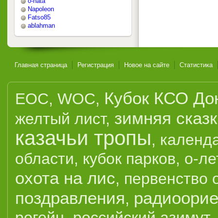
o-nata
Napoleon
Fatso85
ablahman
Главная страница
Регистрация
Новое на сайте
Статистика
Кубок КСО До
EOC
,
WOC
,
зимняя сказ
желтый лист
,
казачьи тропы
,
календ
области
,
кубок парков
,
о-ле
охота на лис
,
первенство 
поздравления
радиоорие
,
рогейн
,
российский азимут
,