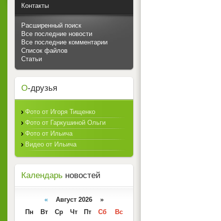
Контакты
Расширенный поиск
Все последние новости
Все последние комментарии
Список файлов
Статьи
О
-друзья
Фото от Игоря Тищенко
Фото от Гаркушиной Ольги
Фото от Ильича
Видео от Ильича
Календарь
новостей
«
Август 2026 »
Пн
Вт
Ср
Чт
Пт
Сб
Вс