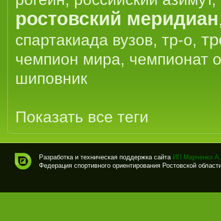
ростовский меридиан
тр
спартакиада вузов
,
тр-о
,
чемпион мира
,
чемпионат 
шиповник
Показать все теги
Разработка и техническая поддержка сайта
ИП Марченко А.
Федерация спортивного ориентирования Ростовской области (
Спо
рти
вно
е
ори