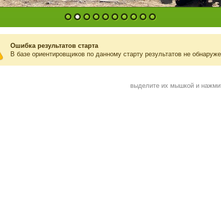
1
2
3
4
5
6
7
8
9
10
Ошибка результатов старта
В базе ориентировщиков по данному старту результатов не обнаруж
выделите их мышкой и нажм