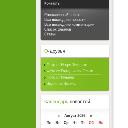
Контакты
Расширенный поиск
Все последние новости
Все последние комментарии
Список файлов
Статьи
О
-друзья
Фото от Игоря Тищенко
Фото от Гаркушиной Ольги
Фото от Ильича
Видео от Ильича
Календарь
новостей
«
Август 2026 »
Пн
Вт
Ср
Чт
Пт
Сб
Вс