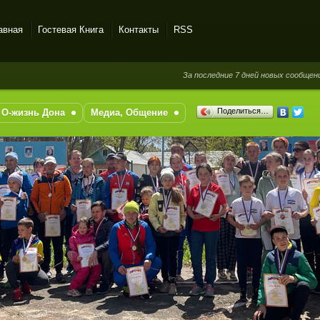
авная
Гостевая Книга
Контакты
RSS
За последние 7 дней новых сообщений в гос
Поделиться…
О-жизнь Дона
Медиа, Общение