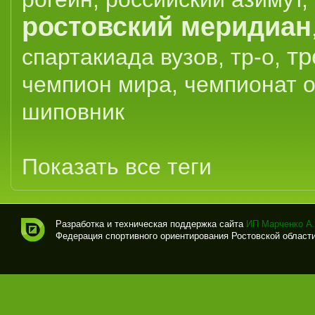
ростовский меридиан
тр
спартакиада вузов
,
тр-о
,
чемпион мира
,
чемпионат 
шиповник
Показать все теги
Разработка и техническая поддержка сайта
ИП Марченко А.
Федерация спортивного ориентирования Ростовской области (
Спо
рти
вно
е
ори