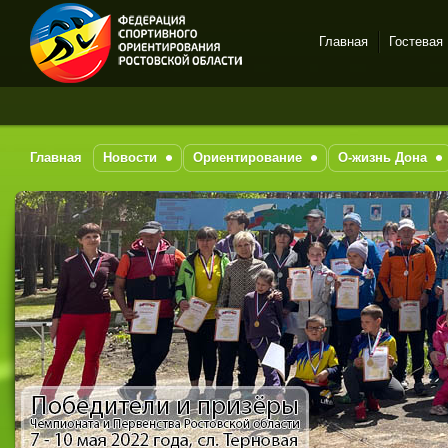
Главная
Гостевая
Спортивное
За
ориентирование в Ростове-
на-Дону
Главная
Новости
Ориентирование
О-жизнь Дона