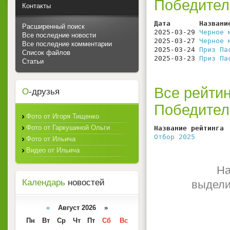
Победите
Контакты
Дата       Названи
Расширенный поиск
2025-03-29 
Черное 
Все последние новости
2025-03-27 
Черное 
Все последние комментарии
2025-03-24 
Приз Па
Список файлов
2025-03-23 
Приз Па
Статьи
Все рейтин
О
-друзья
Победите
Фото от Игоря Тищенко
Фото от Гаркушиной Ольги
Название рейтинга 
Отбор 2025
        
Фото от Ильича
Видео от Ильича
На
Календарь
новостей
выдели
«
Август 2026 »
Пн
Вт
Ср
Чт
Пт
Сб
Вс