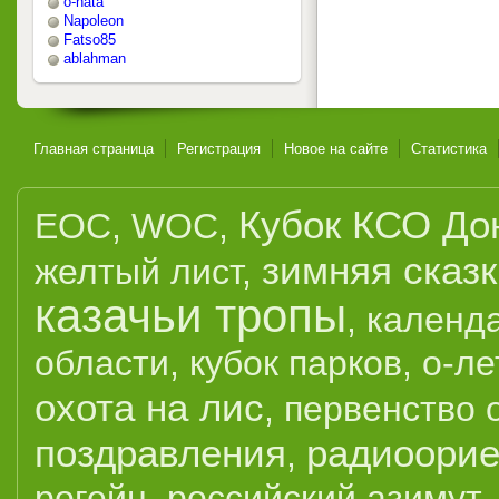
o-nata
Napoleon
Fatso85
ablahman
Главная страница
Регистрация
Новое на сайте
Статистика
Кубок КСО До
EOC
,
WOC
,
зимняя сказ
желтый лист
,
казачьи тропы
,
календ
области
,
кубок парков
,
о-ле
охота на лис
,
первенство 
поздравления
радиоорие
,
рогейн
,
российский азимут
,