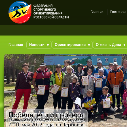
Главная
Гостевая
Спортивное
За по
ориентирование в Ростове-
на-Дону
Главная
Новости
Ориентирование
О-жизнь Дона