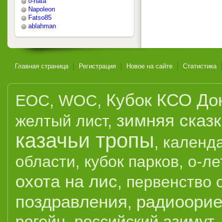
o-nata
Napoleon
Fatso85
ablahman
Главная страница
Регистрация
Новое на сайте
Статистика
Кубок КСО До
EOC
,
WOC
,
зимняя сказ
желтый лист
,
казачьи тропы
,
календ
области
,
кубок парков
,
о-ле
охота на лис
,
первенство 
поздравления
радиоорие
,
рогейн
,
российский азимут
,