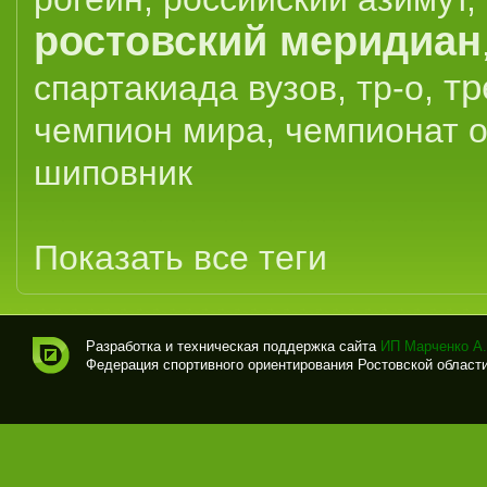
ростовский меридиан
тр
спартакиада вузов
,
тр-о
,
чемпион мира
,
чемпионат 
шиповник
Показать все теги
Разработка и техническая поддержка сайта
ИП Марченко А.
Федерация спортивного ориентирования Ростовской области (
Спо
рти
вно
е
ори