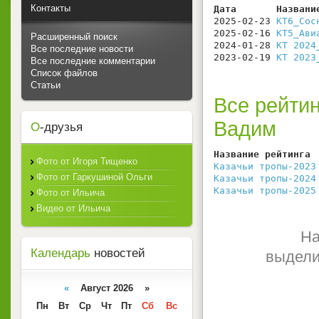
Контакты
Дата       Названи
2025-02-23 
КТ6_Сос
2025-02-16 
КТ5_Ави
Расширенный поиск
2024-01-28 
КТ 2024
Все последние новости
2023-02-19 
КТ 2023
Все последние комментарии
Список файлов
Статьи
Все рейтин
Вадим
О
-друзья
Название рейтинга 
Фото от Игоря Тищенко
Казачьи тропы-2023
Фото от Гаркушиной Ольги
Казачьи тропы-2024
Казачьи тропы-2025
Фото от Ильича
Видео от Ильича
На
Календарь
новостей
выдели
«
Август 2026 »
Пн
Вт
Ср
Чт
Пт
Сб
Вс