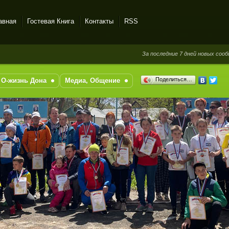
авная
Гостевая Книга
Контакты
RSS
За последние 7 дней новых сообщений в 
Поделиться…
О-жизнь Дона
Медиа, Общение