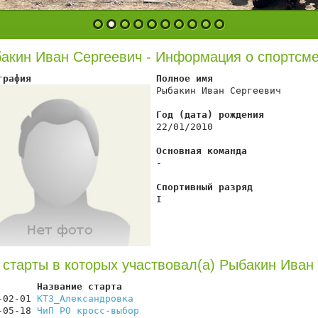
1
2
3
4
5
6
7
8
9
10
акин Иван Сергеевич - Информация о спортсм
графия                      Полное имя
 Рыбакин Иван Сергеевич

Год (дата) рождения
 22/01/2010

Основная команда
 -

Спортивный разряд
 I

 старты в которых участвовал(а) Рыбакин Иван
       Название старта                                  
-02-01 
КТ3_Александровка
                                
-05-18 
ЧиП РО кросс-выбор
                               