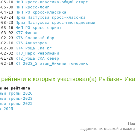
-05-10 
ЧиП кросс-классика-общий старт
                   
-05-09 
ЧиП кросс-лонг
                                   
-04-13 
ЧиП РО кросс-классика
                            
-03-24 
Приз Пастухова кросс-классика
                    
-03-23 
Приз Пастухова кросс-многодневный
                
-03-16 
ЧиП РО кросс-спринт
                              
-03-02 
КТ7_Финал
                                        
-02-23 
КТ6_Сосновый бор
                                 
-02-16 
КТ5_Авиаторов
                                    
-02-09 
КТ4_Роща Ска юг
                                  
-02-02 
КТ3_Парк Революции
                               
-01-26 
КТ2_Роща СКА север
                               
-02-19 
КТ 2023_5 этап_Нижний темерник
                   
 рейтинги в которых участвовал(а) Рыбакин Ив
ание рейтинга                                           
чьи тропы 2026
                                          
чьи тропы-2023
                                          
чьи тропы-2025
                                          
р 2025
                                                  
Наш
выделите их мышкой и нажм