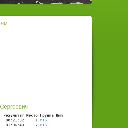
ене
 Сергеевич
  Результат Место Группа Вып.
   00:21:02     1 
М16
   01:06:49     2 
М16