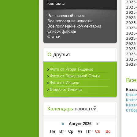
2025
Контакты
2025
2025
Расширенный поиск
2025
Все последние новости
2025
Все последние комментарии
2025
Список файлов
2025
Статьи
2025
2025
2025
О
-друзья
2025
2025
2023
Фото от Игоря Тищенко
Фото от Гаркушиной Ольги
Все
Фото от Ильича
Видео от Ильича
Назв
Каза
Каза
Каза
Календарь
новостей
Отбо
«
Август 2026 »
Пн
Вт
Ср
Чт
Пт
Сб
Вс