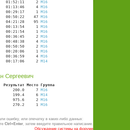
   01:52:11     2 
М16
   01:13:46     4 
М16
   00:29:17     1 
М16
   00:50:22    47 
М16
   04:21:28    95 
М16
   00:13:54     1 
М16
   00:21:54     1 
М16
   00:36:45     2 
М16
   00:48:38     4 
М16
   00:50:50     2 
М16
   00:20:06     1 
М16
   00:36:59     4 
М16
   00:17:06     2 
М14
ан Сергеевич
  Результат Место Группа
      200.0     7 
М16
      199.4     6 
М14
      975.6     2 
М16
      270.2     1 
М16
ли ошибку, или опечатку в каких-либо данных:
ите
Ctrl+Enter
, затем введите правильное написание.
Обсуждение системы на форуме