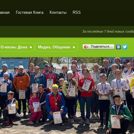
авная
Гостевая Книга
Контакты
RSS
За последние 7 дней новых сообщений в 
Поделиться…
О-жизнь Дона
Медиа, Общение