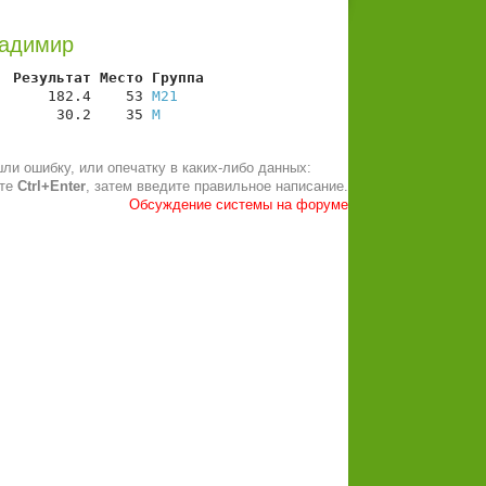
ладимир
  Результат Место Группа
      182.4    53 
М21
       30.2    35 
М
ли ошибку, или опечатку в каких-либо данных:
ите
Ctrl+Enter
, затем введите правильное написание.
Обсуждение системы на форуме