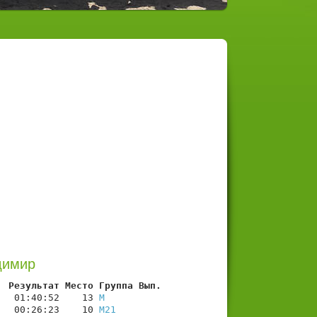
димир
  Результат Место Группа Вып.
   01:40:52    13 
М
   00:26:23    10 
М21