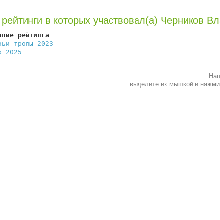
 рейтинги в которых участвовал(а) Черников В
ание рейтинга                                           
чьи тропы-2023
                                          
р 2025
                                                  
Наш
выделите их мышкой и нажм