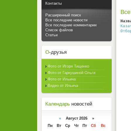
Контакты
Все
Расширенный поиск
Все последние новости
Назв
Все последние комментарии
Каза
Список файлов
Отбо
Статьи
О
-друзья
Фото от Игоря Тищенко
Фото от Гаркушиной Ольги
Фото от Ильича
Видео от Ильича
Календарь
новостей
«
Август 2026 »
Пн
Вт
Ср
Чт
Пт
Сб
Вс