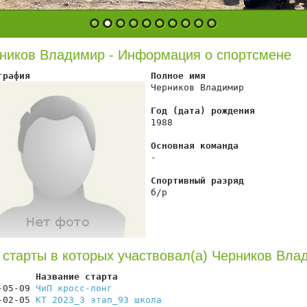
1
2
3
4
5
6
7
8
9
10
ников Владимир - Информация о спортсмене
графия                      Полное имя
 Черников Владимир

Год (дата) рождения
 1988

Основная команда
 -

Спортивный разряд
 б/р

 старты в которых участвовал(а) Черников Вла
       Название старта                                  
-05-09 
ЧиП кросс-лонг
                                   
-02-05 
КТ 2023_3 этап_93 школа
                          