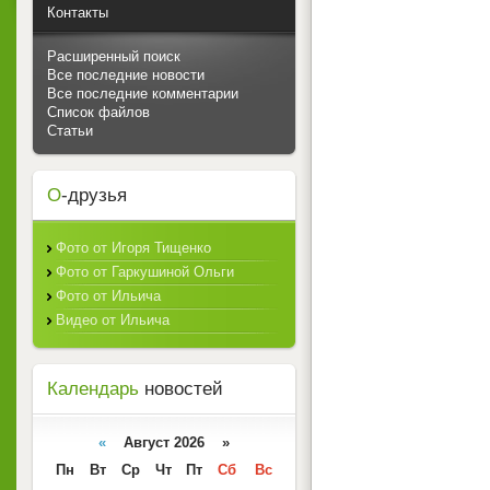
Контакты
Расширенный поиск
Все последние новости
Все последние комментарии
Список файлов
Статьи
О
-друзья
Фото от Игоря Тищенко
Фото от Гаркушиной Ольги
Фото от Ильича
Видео от Ильича
Календарь
новостей
«
Август 2026 »
Пн
Вт
Ср
Чт
Пт
Сб
Вс