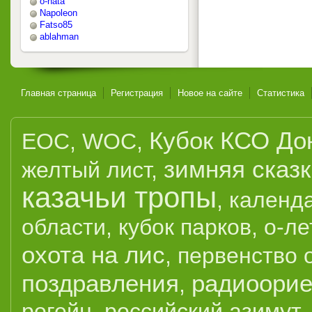
o-nata
Napoleon
Fatso85
ablahman
Главная страница
Регистрация
Новое на сайте
Статистика
Кубок КСО До
EOC
,
WOC
,
зимняя сказ
желтый лист
,
казачьи тропы
,
календ
области
,
кубок парков
,
о-ле
охота на лис
,
первенство 
поздравления
радиоорие
,
рогейн
,
российский азимут
,