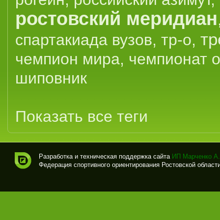
ростовский меридиан
тр
спартакиада вузов
,
тр-о
,
чемпион мира
,
чемпионат 
шиповник
Показать все теги
Разработка и техническая поддержка сайта
ИП Марченко А.
Федерация спортивного ориентирования Ростовской области (
Спо
рти
вно
е
ори