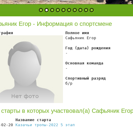
1
2
3
4
5
6
7
8
9
10
ьяник Егор - Информация о спортсмене
графия                      Полное имя
 Сафьяник Егор

Год (дата) рождения
 -

Основная команда
 -

Спортивный разряд
 б/р

 старты в которых участвовал(а) Сафьяник Его
       Название старта                                  
-02-20 
Казачьи тропы-2022 5 этап
                        