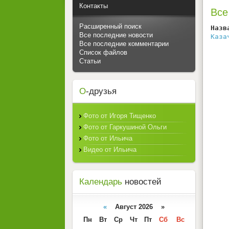
Контакты
Все
Расширенный поиск
Назв
Все последние новости
Каза
Все последние комментарии
Список файлов
Статьи
О
-друзья
Фото от Игоря Тищенко
Фото от Гаркушиной Ольги
Фото от Ильича
Видео от Ильича
Календарь
новостей
«
Август 2026 »
Пн
Вт
Ср
Чт
Пт
Сб
Вс