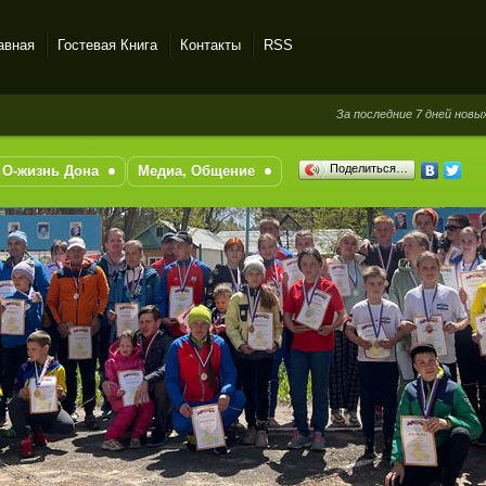
авная
Гостевая Книга
Контакты
RSS
За последние 7 дней новых сообще
Поделиться…
О-жизнь Дона
Медиа, Общение