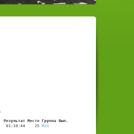
р
  Результат Место Группа Вып.
   01:10:44    25 
М21