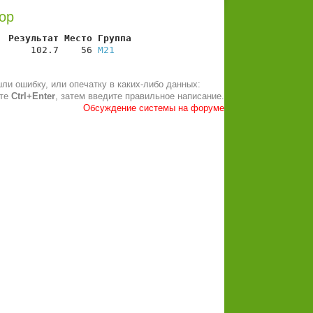
ор
  Результат Место Группа
      102.7    56 
М21
ли ошибку, или опечатку в каких-либо данных:
ите
Ctrl+Enter
, затем введите правильное написание.
Обсуждение системы на форуме