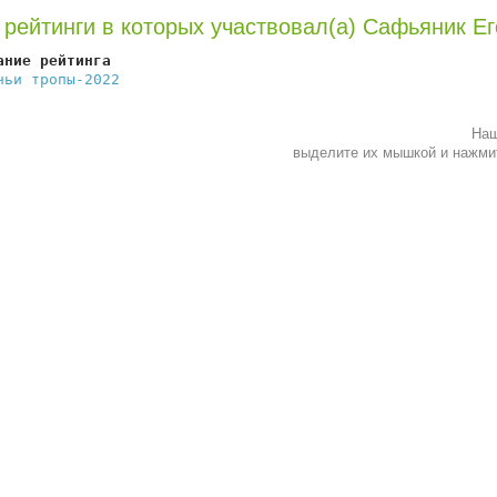
 рейтинги в которых участвовал(а) Сафьяник Ег
ание рейтинга                                           
чьи тропы-2022
                                          
Наш
выделите их мышкой и нажм