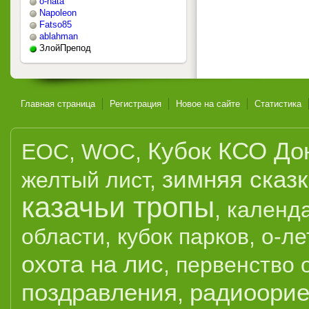
o-nata
Napoleon
Fatso85
ablahman
ЗлойПрепод
Главная страница
Регистрация
Новое на сайте
Статистика
Кубок КСО До
EOC
,
WOC
,
зимняя сказ
желтый лист
,
казачьи тропы
,
календ
области
,
кубок парков
,
о-ле
охота на лис
,
первенство 
поздравления
радиоорие
,