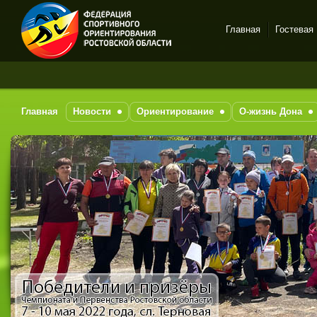
Главная
Гостевая
Спортивное
За п
ориентирование в Ростове-
на-Дону
Главная
Новости
Ориентирование
О-жизнь Дона