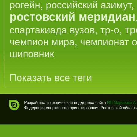
рогейн
,
российский азимут
,
ростовский меридиан
тр
спартакиада вузов
,
тр-о
,
чемпион мира
,
чемпионат 
шиповник
Показать все теги
Разработка и техническая поддержка сайта
ИП Марченко А.
Федерация спортивного ориентирования Ростовской области (
Спо
рти
вно
е