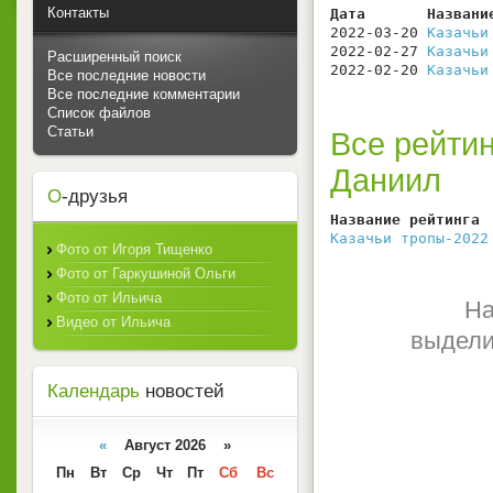
Контакты
Дата       Названи
2022-03-20 
Казачьи
2022-02-27 
Казачьи
Расширенный поиск
2022-02-20 
Казачьи
Все последние новости
Все последние комментарии
Список файлов
Статьи
Все рейтин
Даниил
О
-друзья
Название рейтинга 
Казачьи тропы-2022
Фото от Игоря Тищенко
Фото от Гаркушиной Ольги
Фото от Ильича
На
Видео от Ильича
выдели
Календарь
новостей
«
Август 2026 »
Пн
Вт
Ср
Чт
Пт
Сб
Вс