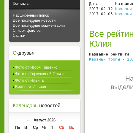
Контакты
Дата       Названи
2017-02-12 
Казачьи
2017-02-05 
Казачьи
Расширенный поиск
Все последние новости
Все последние комментарии
Список файлов
Все рейтин
Статьи
Юлия
О
-друзья
Название рейтинга 
Казачьи тропы - 20
Фото от Игоря Тищенко
Фото от Гаркушиной Ольги
На
Фото от Ильича
выдели
Видео от Ильича
Календарь
новостей
«
Август 2026 »
Пн
Вт
Ср
Чт
Пт
Сб
Вс