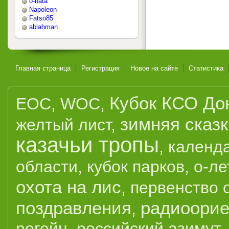
o-nata
Napoleon
Fatso85
ablahman
Главная страница
Регистрация
Новое на сайте
Статистика
Кубок КСО До
EOC
,
WOC
,
зимняя сказ
желтый лист
,
казачьи тропы
,
календ
области
,
кубок парков
,
о-ле
охота на лис
,
первенство 
поздравления
радиоорие
,
рогейн
,
российский азимут
,