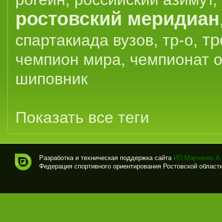
ростовский меридиан
тр
спартакиада вузов
,
тр-о
,
чемпион мира
,
чемпионат 
шиповник
Показать все теги
Разработка и техническая поддержка сайта
ИП Марченко А.
Федерация спортивного ориентирования Ростовской области (
Спо
рти
вно
е
ори