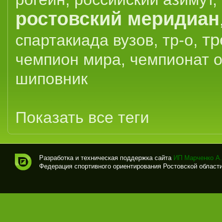
ростовский меридиан
тр
спартакиада вузов
,
тр-о
,
чемпион мира
,
чемпионат 
шиповник
Показать все теги
Разработка и техническая поддержка сайта
ИП Марченко А.
Федерация спортивного ориентирования Ростовской области (
Спо
рти
вно
е
ори