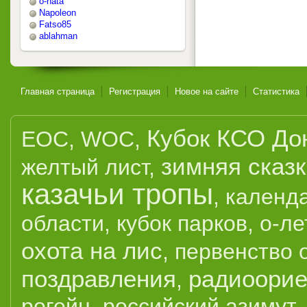
o-nata
Napoleon
Fatso85
ablahman
Главная страница
Регистрация
Новое на сайте
Статистика
Кубок КСО До
EOC
,
WOC
,
зимняя сказ
желтый лист
,
казачьи тропы
,
календ
области
,
кубок парков
,
о-ле
охота на лис
,
первенство 
поздравления
радиоорие
,
рогейн
,
российский азимут
,