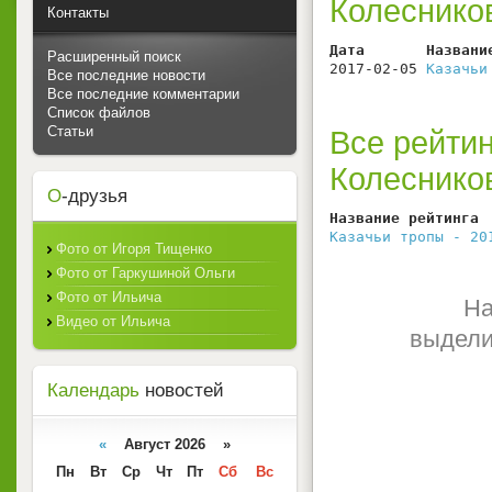
Колеснико
Контакты
Дата       Названи
Расширенный поиск
2017-02-05 
Казачьи
Все последние новости
Все последние комментарии
Список файлов
Статьи
Все рейтин
Колеснико
О
-друзья
Название рейтинга 
Казачьи тропы - 20
Фото от Игоря Тищенко
Фото от Гаркушиной Ольги
Фото от Ильича
На
Видео от Ильича
выдели
Календарь
новостей
«
Август 2026 »
Пн
Вт
Ср
Чт
Пт
Сб
Вс