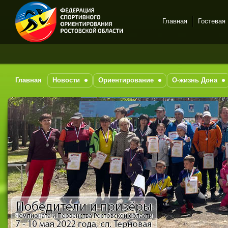
Главная
Гостевая
Спортивное
За п
ориентирование в Ростове-
на-Дону
Главная
Новости
Ориентирование
О-жизнь Дона