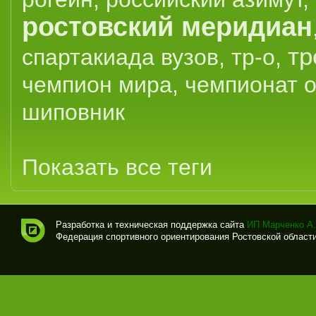
ростовский меридиан
тр
спартакиада вузов
,
тр-о
,
чемпион мира
,
чемпионат 
шиповник
Показать все теги
Разработка и техническая поддержка сайта
ИП Марченко А.
Федерация спортивного ориентирования Ростовской области (
Спо
рти
вно
е
ори