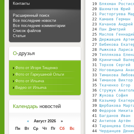
Контакты
 19 
Бляхман Ростис
 20 
Шахматов Юрий
 21 
Расторгуева Ма
Расширенный поиск
 22 
Камаев Герман
Все последние новости
 23 
Качанов Андрей
Все последние комментарии
 24 
Пан Дмитрий
Список файлов
 25 
Маслов Геннади
Статьи
 26 
Державцев Арте
 27 
Бибикова Екате
 28 
Рыжкова Лариса
О
-друзья
 29 
Теплякова Елен
 30 
Криничный Вале
 31 
Торхов Сергей
Фото от Игоря Тищенко
 32 
Ноговицына Ана
Фото от Гаркушиной Ольги
 33 
Тимакова Любов
 34 
Тимаков Виктор
Фото от Ильича
 35 
Ткаченко Егор
Видео от Ильича
 36 
Стружук Анатол
 37 
Жукова София
 38 
Казьмир Екатер
 39 
Щербакова Март
Календарь
новостей
 40 
Федоров Никита
 41 
Багданов Иван
 42 
Антипов Артём
«
Август 2026 »
 43 
Таранцева Елен
Пн
Вт
Ср
Чт
Пт
Сб
Вс
 44 
Черданцев Дени