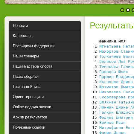
1
2
Результаты
Новости
Календарь
    Фамилия Имя   
Президиум федерации
  1 
Игнатьева Ната
  2 
Махортов Стани
Наши тренеры
  3 
Толкачёва Викт
  4 
Беликов Лев Ро
Наши мастера спорта
  5 
Темякова Галин
  6 
Павлова Юлия
Наша сборная
  7 
Паршин Владими
  8 
Иксанова Ирина
Гостевая Книга
  9 
Шахматов Дмитр
 10 
Николаева Гали
Ориентировщики
 11 
Скороварова Ир
 12 
Бляхман Татьян
Online-подача заявки
 13 
Линник Диана А
 14 
Галкин Владисл
Архив результатов
 15 
Федяев Дмитрий
 16 
Войнов Иван
Полезные ссылки
 17 
Митрофанов Евг
 18 
Фомин Игорь