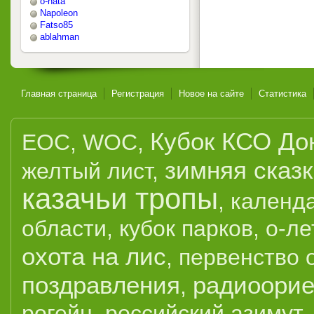
o-nata
Napoleon
Fatso85
ablahman
Главная страница
Регистрация
Новое на сайте
Статистика
Кубок КСО До
EOC
,
WOC
,
зимняя сказ
желтый лист
,
казачьи тропы
,
календ
области
,
кубок парков
,
о-ле
охота на лис
,
первенство 
поздравления
радиоорие
,
рогейн
,
российский азимут
,