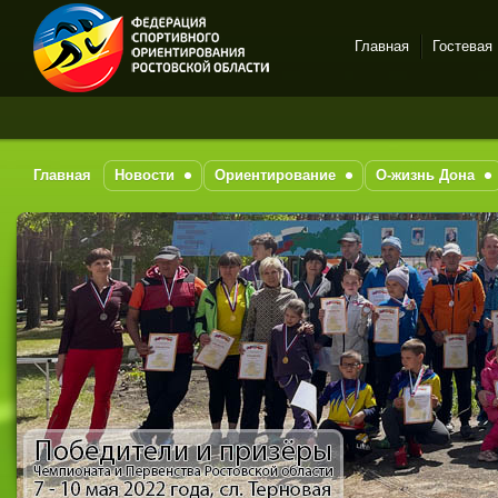
Главная
Гостевая
Спортивное
ориентирование в Ростове-
на-Дону
Главная
Новости
Ориентирование
О-жизнь Дона