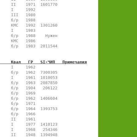
     II    1971  1601770  
     I     1992           
     III   1980           
     б/р   1988           
     КМС   1992  1301260  
     I     1983           
     б/р   1988    Нужен  
     КМС   1986           
     б/р   1983  2011544  
     Квал   ГР   SI-ЧИП   Примечания
     I     1962           
     б/р   1962  7300305  
     I     1961  1010053  
     б/р   1963  2087850  
     б/р   1904   206122  
     б/р   1969           
     б/р   1962  1406604  
     б/р   1971           
     б/р   1964  1393753  
     б/р   1966           
     II    1961           
     I     1977  1410123  
     I     1968   254346  
     II    1948  1394948  