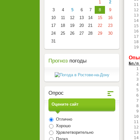
1
2
  11
3
4
5
6
7
8
9
  12
  13
10
11
12
13
14
15
16
  14
17
18
19
20
21
22
23
  15
  16
24
25
26
27
28
29
30
  17
31
  18
  19
Опы
Прогноз
погоды
№п/п
   1
   2
   3
   4
   5
Опрос
   6
   7
Оцените сайт
   8
   9
  10
Отлично
  11
Хорошо
  12
Удовлетворительно
  13
  14
Плохо