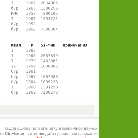
     I     1967  2034085  
     б/р   1965  1300256  
     КМС   1957   899105  
     I     1967  1393721  
     б/р   1953           
     б/р   1966  7300304  
     Квал   ГР   SI-ЧИП   Примечания
     I     1965           
     I     1965  2087849  
     I     1979  1403861  
     II    1959  1008085  
     б/р   1961           
     б/р   1967  1007983  
     б/р   1904  1009238  
     I     1960  1301250  
     б/р   1962  7200276  
Нашли ошибку, или опечатку в каких-либо данных:
ите
Ctrl+Enter
, затем введите правильное написание.