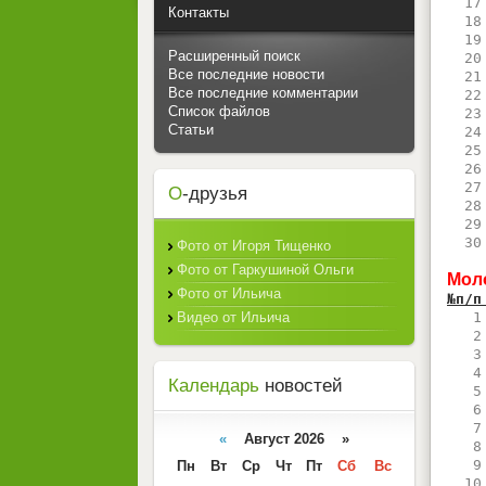
  17
Контакты
  18
  19
Расширенный поиск
  20
Все последние новости
  21
Все последние комментарии
  22
Список файлов
  23
Статьи
  24
  25
  26
  27
О
-друзья
  28
  29
  30
Фото от Игоря Тищенко
Фото от Гаркушиной Ольги
Мол
Фото от Ильича
№п/п
Видео от Ильича
   1
   2
   3
   4
Календарь
новостей
   5
   6
   7
«
Август 2026 »
   8
   9
Пн
Вт
Ср
Чт
Пт
Сб
Вс
  10