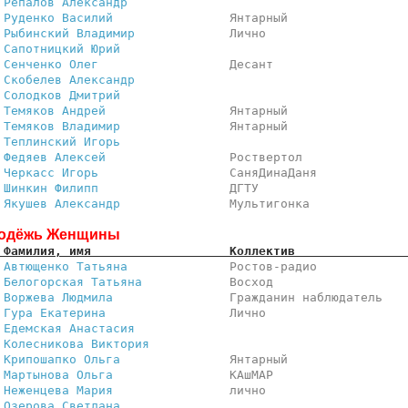
 
Репалов Александр             
                         
 
Руденко Василий               
 Янтарный                
 
Рыбинский Владимир            
 Лично                   
 
Сапотницкий Юрий              
                         
 
Сенченко Олег                 
 Десант                  
 
Скобелев Александр            
                         
 
Солодков Дмитрий              
                         
 
Темяков Андрей                
 Янтарный                
 
Темяков Владимир              
 Янтарный                
 
Теплинский Игорь              
                         
 
Федяев Алексей                
 Роствертол              
 
Черкасс Игорь                 
 СаняДинаДаня            
 
Шинкин Филипп                 
 ДГТУ                    
 
Якушев Александр              
 Мультигонка             
одёжь Женщины
 Фамилия, имя                   Коллектив               
 
Автющенко Татьяна             
 Ростов-радио            
 
Белогорская Татьяна           
 Восход                  
 
Воржева Людмила               
 Гражданин наблюдатель   
 
Гура Екатерина                
 Лично                   
 
Едемская Анастасия            
                         
 
Колесникова Виктория          
                         
 
Крипошапко Ольга              
 Янтарный                
 
Мартынова Ольга               
 КАшМАР                  
 
Неженцева Мария               
 лично                   
 
Озерова Светлана              
                         