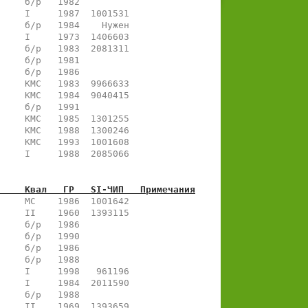
     б/р   1982           
     I     1987  1001531  
     б/р   1984    Нужен  
     I     1973  1406603  
     б/р   1983  2081311  
     б/р   1981           
     б/р   1986           
     КМС   1983  9966633  
     КМС   1984  9040415  
     б/р   1991           
     КМС   1985  1301255  
     КМС   1988  1300246  
     КМС   1993  1001608  
     I     1988  2085066  
     Квал   ГР   SI-ЧИП   Примечания
     МС    1986  1001642  
     II    1960  1393115  
     б/р   1986           
     б/р   1990           
     б/р   1986           
     б/р   1988           
     I     1998   961196  
     I     1984  2011590  
     б/р   1988           
     II    1969  1393659  