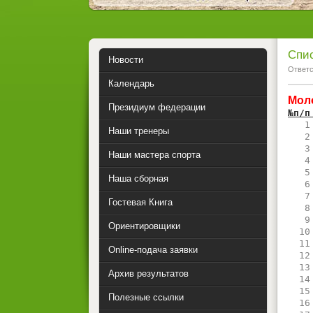
Спис
Новости
Ответс
Календарь
Мол
Президиум федерации
№п/п
   1
Наши тренеры
   2
   3
Наши мастера спорта
   4
   5
Наша сборная
   6
   7
Гостевая Книга
   8
   9
Ориентировщики
  10
  11
Online-подача заявки
  12
  13
Архив результатов
  14
  15
Полезные ссылки
  16