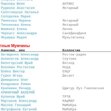
 
Павлова Юлия                  
 АНТИКС                  
 
Руденко Анастасия             
 Янтарный                
 
Сапотницкая Наталья           
                         
 
Солодкова Мария               
                         
 
Темякова Марина               
 Янтарный                
 
Теплякова Алена               
 Янтарный                
 
Фоменко Елена                 
 Лично                   
 
Черкасс Александра            
 СаняДинаДаня            
 
Якушева Мария                 
 Мультигонка             
тные Мужчины
 Фамилия, имя                   Коллектив               
 
Автющенко Александр           
 Ростов-радио            
 
Анпилогов Александр           
 Спутник                 
 
Белогорский Юрий              
 Восход                  
 
Бляхман Ростислав             
 Норд                    
 
Бойко Виктор                  
 ОЭЦУ                    
 
Гудко Игорь                   
 Десант                  
 
Демиденко Олег                
                         
 
Кондрашов Роман               
                         
 
Крапивин Ричард               
 Цдютур Луч Гниловская   
 
КРИНИЧНЫЙ ВАЛЕРИЙ             
                         
 
Куликов Юрий                  
 ТРТИ                    
 
Мартынов Александр            
 КАшМАР                  
 
Маслов Геннадий               
 МиМаКра                 
 
Митрофанов Евгений            
 МиМаКра                 