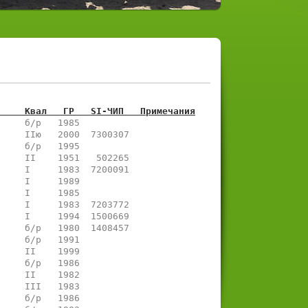
     Квал   ГР   SI-ЧИП   Примечания
     б/р   1985           
     IIю   2000  7300307  
     б/р   1995           
     II    1951   502265  
     I     1983  7200091  
     I     1989           
     I     1985           
     I     1983  7203772  
     I     1994  1500669  
     б/р   1980  1408457  
     б/р   1991           
     II    1999           
     б/р   1986           
     II    1982           
     III   1983           
     б/р   1986           