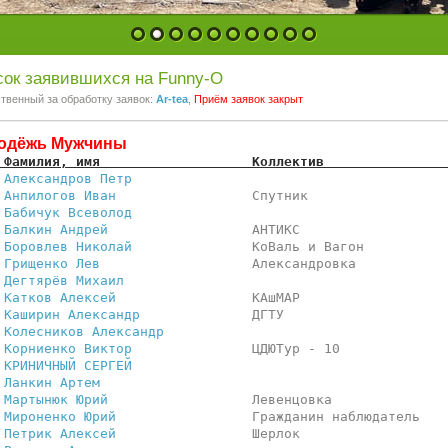
1
2
3
4
5
6
7
8
9
10
ок заявившихся на Funny-O
твенный за обработку заявок:
Ar-tea
,
Приём заявок закрыт
одёжь Мужчины
 Фамилия, имя                   Коллектив               
 
Александров Петр              
                         
 
Анпилогов Иван                
 Спутник                 
 
Бабичук Всеволод              
                         
 
Балкин Андрей                 
 АНТИКС                  
 
Боровлев Николай              
 КоВаль и Вагон          
 
Грищенко Лев                  
 Александровка           
 
Дегтярёв Михаил               
                         
 
Катков Алексей                
 КАшМАР                  
 
Каширин Александр             
 ДГТУ                    
 
Колесников Александр          
                         
 
Корниенко Виктор              
 ЦДЮТур - 10             
 
КРИНИЧНЫЙ СЕРГЕЙ              
                         
 
Ланкин Артем                  
                         
 
Мартынюк Юрий                 
 Левенцовка              
 
Мироненко Юрий                
 Гражданин наблюдатель   
 
Петрик Алексей                
 Шерлок                  