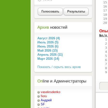
  15
  16
  17
Голосовать
Результаты
  18
  19
  20
Архив
новостей
Опы
№п/п
Август 2026 (4)
   1
Июль 2026 (5)
   2
Июнь 2026 (6)
   3
Май 2026 (15)
   4
Апрель 2026 (11)
   5
Март 2026 (14)
   6
   7
Показать / скрыть весь архив
   8
   9
On
line и Администраторы
vasekrudenko
fioru
Андрей
SF