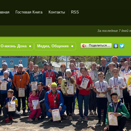
авная
Гостевая Книга
Контакты
RSS
За последние 7 дней новых со
Поделиться…
О-жизнь Дона
Медиа, Общение