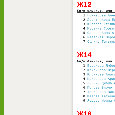
Ж12
№п/п Фамилия, имя 
   1
Гончарова Але
   2
Десятникова Е
   3
Князева Стелл
   4
Мурзина Софья
   5
Орлова Анна А
   6
Раевская Веро
   7
Сулина Татьян
Ж14
№п/п Фамилия, имя 
   1
Буракова Любо
   2
Кекликова Вер
   3
Клочкова Алис
   4
Крисанова Ари
   5
Линник Диана 
   6
Попова Виолет
   7
Толкачева Вик
   8
Шатова Татьян
   9
Ярцева Ирина 
Ж16