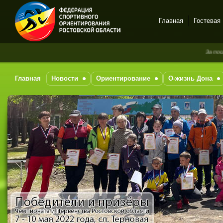
Главная
Гостевая
Спортивное
За последние 7 дне
ориентирование в Ростове-
на-Дону
Главная
Новости
Ориентирование
О-жизнь Дона