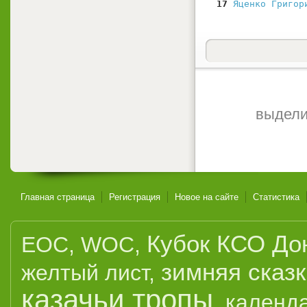
  17
Яценко Григор
выдели
Главная страница
Регистрация
Новое на сайте
Статистика
Кубок КСО До
EOC
,
WOC
,
зимняя сказ
желтый лист
,
казачьи тропы
,
календ