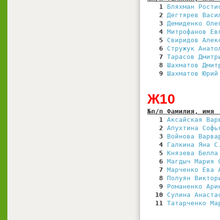
   1
Бляхман Рости
   2
Дегтярев Васи
   3
Демиденко Оле
   4
Митрофанов Ев
   5
Свиридов Алек
   6
Стружук Анато
   7
Тарасов Дмитр
   8
Шахматов Дмит
   9
Шахматов Юрий
Ж10
№п/п Фамилия, имя 
   1
Аксайская Вар
   2
Апухтина Софь
   3
Войнова Варва
   4
Галкина Яна С
   5
Князева Белла
   6
Магдыч Мария 
   7
Марченко Ева 
   8
Полуян Виктор
   9
Романенко Ари
  10
Сулина Анаста
  11
Татарченко Ма