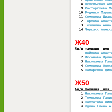
   8
Нежельская Ан
   9
Расторгуева М
  10
Руденко Марин
  11
Семенова Диан
  12
Торхова Анаст
  13
Тычинина Анна
  14
Черкасс Алекс
Ж40
№п/п Фамилия, имя 
   1
Войнова Анаст
   2
Иксанова Ирин
   3
Николаева Гал
   4
Семенова Олес
   5
Шапаренко Дин
Ж50
№п/п Фамилия, имя 
   1
Николаева Гал
   2
Темякова Гали
   3
Шахматова Лил
   4
Юдина Елена А