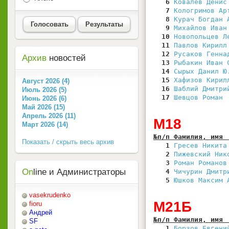
   6
Ковалев Денис
   7
Кологримов Ар
   8
Курач Богдан 
Голосовать
Результаты
   9
Михайлов Иван
  10
Новопольцев Л
  11
Павлов Кирилл
  12
Русаков Генна
Архив
новостей
  13
Рыбакин Иван 
  14
Сырых Данил Ю
  15
Хафизов Кирил
Август 2026 (4)
  16
Шаблий Дмитри
Июль 2026 (5)
  17
Шевцов Роман 
Июнь 2026 (6)
Май 2026 (15)
Апрель 2026 (11)
М18
Март 2026 (14)
№п/п Фамилия, имя 
Показать / скрыть весь архив
   1
Гресев Никита
   2
Пижевский Ник
   3
Роман Романов
On
line и Администраторы
   4
Чичурин Дмитр
   5
Юшков Максим 
vasekrudenko
М21Б
fioru
Андрей
№п/п Фамилия, имя 
SF
   1
Борзов Евгени