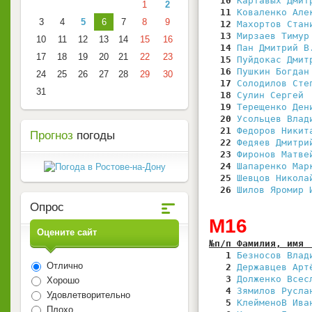
  10
Картавых Дмит
1
2
  11
Коваленко Але
3
4
5
6
7
8
9
  12
Махортов Стан
  13
Мирзаев Тимур
10
11
12
13
14
15
16
  14
Пан Дмитрий В
17
18
19
20
21
22
23
  15
Пуйдокас Дмит
  16
Пушкин Богдан
24
25
26
27
28
29
30
  17
Солодилов Сте
31
  18
Сулин Сергей 
  19
Терещенко Ден
  20
Усольцев Влад
  21
Федоров Никит
Прогноз
погоды
  22
Федяев Дмитри
  23
Фиронов Матве
  24
Шапаренко Мар
  25
Шевцов Никола
  26
Шилов Яромир 
Опрос
М16
Оцените сайт
№п/п Фамилия, имя 
   1
Безносов Влад
Отлично
   2
Державцев Арт
   3
Долженко Всес
Хорошо
   4
Зямилов Русла
Удовлетворительно
   5
КлейменоВ Ива
Плохо