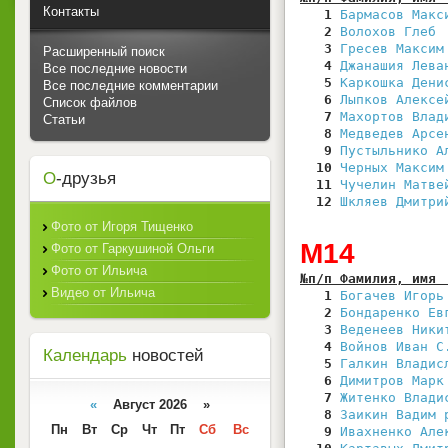
Контакты
   1
Бармасов Макс
   2
Волохов Глеб 
   3
Гресев Максим
Расширенный поиск
   4
Джанашия Лева
Все последние новости
   5
Каркошка Дени
Все последние комментарии
   6
Лыпков Алексе
Список файлов
   7
Махортов Влад
Статьи
   8
Медведев Арсе
   9
Пустыльнико А
  10
Черных Максим
О
-друзья
  11
Чучелин Матве
  12
Шкляев Дмитри
Фото от Игоря Тищенко
М14
Фото от Гаркушиной Ольги
Фото от Ильича
№п/п Фамилия, имя 
Видео от Ильича
   1
Богачев Игорь
   2
Бондаренко Ев
   3
Веденеев Ники
   4
Войнов Иван С
Календарь
новостей
   5
Галкин Владис
   6
Димитров Марк
   7
Житенко Влади
«
Август 2026 »
   8
Заикин Вадим 
Пн
Вт
Ср
Чт
Пт
Сб
Вс
   9
Ивахненко Але