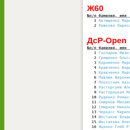
Ж60
№п/п Фамилия, имя 
   1
Автющенко Мар
   2
Рыжкова Ларис
ДсР-Open
№п/п Фамилия, имя 
   1
Гончаров Иван
   2
Грищенко Ольг
   3
Корниенко Мар
   4
Кравченко Вад
   5
Кравченко Мар
   6
Павлюк Верони
   7
Плохотник Наз
   8
Расторгуев Ал
   9
Растороцкая М
  10
Руденко Роман
  11
Смирнов Михаи
  12
Смирнов Никол
  13
Черкасс Кирил
  14
Шестаков Влад
  15
Шестакова Але
  16
Яценко Глеб Р