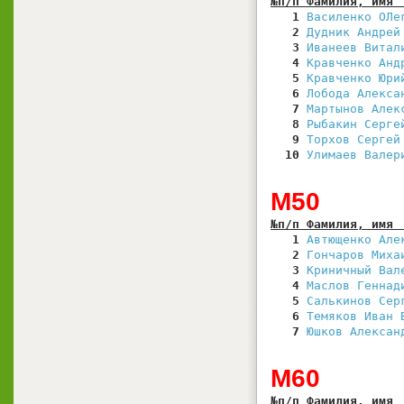
№п/п Фамилия, имя 
   1
Василенко ОЛе
   2
Дудник Андрей
   3
Иванеев Витал
   4
Кравченко Анд
   5
Кравченко Юри
   6
Лобода Алекса
   7
Мартынов Алек
   8
Рыбакин Серге
   9
Торхов Сергей
  10
Улимаев Валер
М50
№п/п Фамилия, имя 
   1
Автющенко Але
   2
Гончаров Миха
   3
Криничный Вал
   4
Маслов Геннад
   5
Салькинов Сер
   6
Темяков Иван 
   7
Юшков Алексан
М60
№п/п Фамилия, имя 