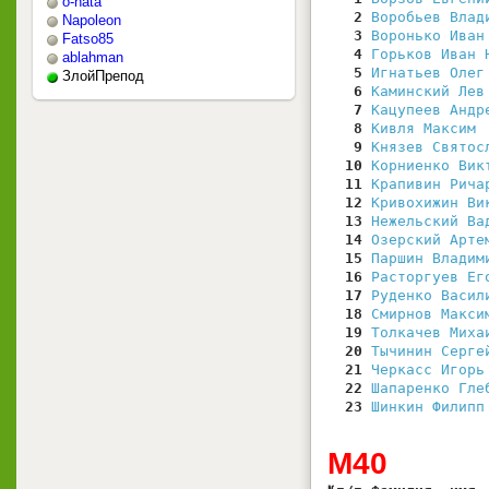
o-nata
   2
Воробьев Влад
Napoleon
   3
Воронько Иван
Fatso85
   4
Горьков Иван 
ablahman
   5
Игнатьев Олег
ЗлойПрепод
   6
Каминский Лев
   7
Кацупеев Андр
   8
Кивля Максим 
   9
Князев Святос
  10
Корниенко Вик
  11
Крапивин Рича
  12
Кривохижин Ви
  13
Нежельский Ва
  14
Озерский Арте
  15
Паршин Владим
  16
Расторгуев Ег
  17
Руденко Васил
  18
Смирнов Макси
  19
Толкачев Миха
  20
Тычинин Серге
  21
Черкасс Игорь
  22
Шапаренко Гле
  23
Шинкин Филипп
М40