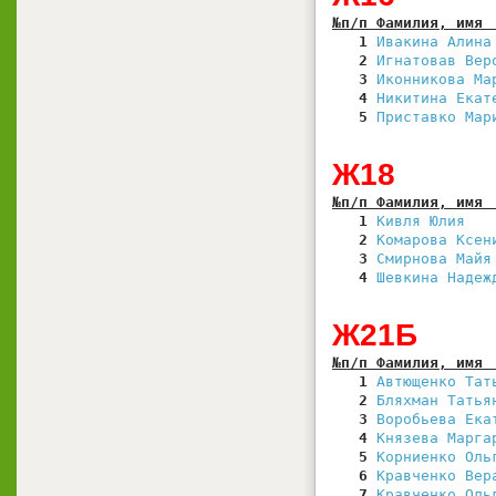
№п/п Фамилия, имя 
   1
Ивакина Алина
   2
Игнатовав Вер
   3
Иконникова Ма
   4
Никитина Екат
   5
Приставко Мар
Ж18
№п/п Фамилия, имя 
   1
Кивля Юлия   
   2
Комарова Ксен
   3
Смирнова Майя
   4
Шевкина Надеж
Ж21Б
№п/п Фамилия, имя 
   1
Автющенко Тат
   2
Бляхман Татья
   3
Воробьева Ека
   4
Князева Марга
   5
Корниенко Оль
   6
Кравченко Вер
   7
Кравченко Оль