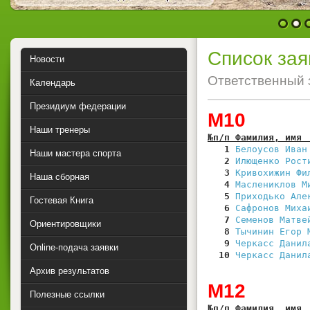
1
2
Список зая
Новости
Ответственный 
Календарь
Президиум федерации
М10
Наши тренеры
№п/п Фамилия, имя 
   1
Белоусов Иван
Наши мастера спорта
   2
Илющенко Рост
   3
Кривохижин Фи
Наша сборная
   4
Маслениклов М
   5
Приходько Але
Гостевая Книга
   6
Сафронов Миха
   7
Семенов Матве
Ориентировщики
   8
Тычинин Егор 
   9
Черкасс Данил
Online-подача заявки
  10
Черкасс Данил
Архив результатов
М12
Полезные ссылки
№п/п Фамилия, имя 