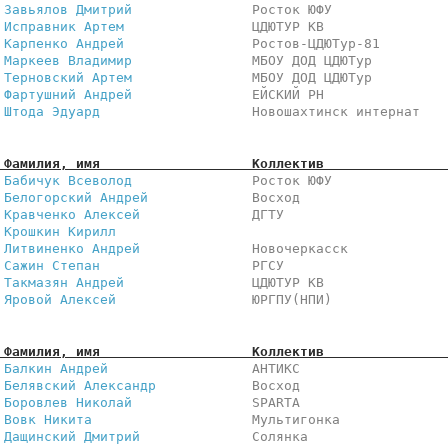
 
Завьялов Дмитрий              
 Росток ЮФУ              
 
Исправник Артем               
 ЦДЮТУР КВ               
 
Карпенко Андрей               
 Ростов-ЦДЮТур-81        
 
Маркеев Владимир              
 МБОУ ДОД ЦДЮТур         
 
Терновский Артем              
 МБОУ ДОД ЦДЮТур         
 
Фартушний Андрей              
 ЕЙСКИЙ РН               
 
Штода Эдуард                  
 Новошахтинск интернат   
 Фамилия, имя                   Коллектив               
 
Бабичук Всеволод              
 Росток ЮФУ              
 
Белогорский Андрей            
 Восход                  
 
Кравченко Алексей             
 ДГТУ                    
 
Крошкин Кирилл                
                         
 
Литвиненко Андрей             
 Новочеркасск            
 
Сажин Степан                  
 РГСУ                    
 
Такмазян Андрей               
 ЦДЮТУР КВ               
 
Яровой Алексей                
 ЮРГПУ(НПИ)              
 Фамилия, имя                   Коллектив               
 
Балкин Андрей                 
 АНТИКС                  
 
Белявский Александр           
 Восход                  
 
Боровлев Николай              
 SPARTA                  
 
Вовк Никита                   
 Мультигонка             
 
Дащинский Дмитрий             
 Солянка                 