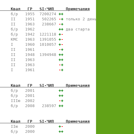
     Квал   ГР   SI-ЧИП     Примечания
     б/р   1955  7200274 
+
+
     II    1951   502265 
-
+
 только 2 день
     II    1963   238667 
-
+
     б/р   1962          
+
+
 два старта
     б/р   1942  1221118 
+
-
     КМС   1963  1391055 
+
-
     I     1960  1010057 
+
-
     II    1961          
-
+
     II    1948  1394948 
+
+
     II    1963          
+
+
     II    1963          
-
+
     I     1961          
-
+
     Квал   ГР   SI-ЧИП     Примечания
     б/р   2001          
+
+
     б/р   2001          
+
+
     IIIю  2002          
-
+
     б/р   2008   238597 
+
+
     Квал   ГР   SI-ЧИП     Примечания
     IIю   2000          
+
-
     б/р   2000          
+
+