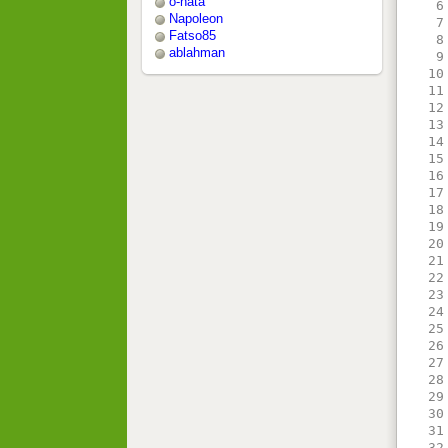
o-nata
   6
Napoleon
   7
Fatso85
   8
ablahman
   9
  10
  11
  12
  13
  14
  15
  16
  17
  18
  19
  20
  21
  22
  23
  24
  25
  26
  27
  28
  29
  30
  31
  32