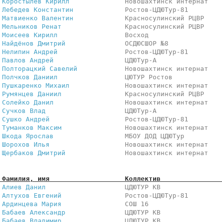
 
Коростылев Кирилл             
 Новошахтинск интернат   
 
Лебедев Константин            
 Ростов-ЦДЮТур-81        
 
Матвиенко Валентин            
 Красносулинский РЦВР    
 
Мельников Ренат               
 Красносулинский РЦВР    
 
Моисеев Кирилл                
 Восход                  
 
Найдёнов Дмитрий              
 ОСДЮСШОР №8             
 
Нелипин Андрей                
 Ростов-ЦДЮТур-81        
 
Павлов Андрей                 
 ЦДЮТур-А                
 
Полторацкий Савелий           
 Новошахтинск интернат   
 
Полчков Даниил                
 ЦЮТУР Ростов            
 
Пушкаренко Михаил             
 Новошахтинск интернат   
 
Румянцев Даниил               
 Красносулинский РЦВР    
 
Солейко Данил                 
 Новошахтинск интернат   
 
Сучков Влад                   
 ЦДЮТур-А                
 
Сушко Андрей                  
 Ростов-ЦДЮТур-81        
 
Туманков Максим               
 Новошахтинск интернат   
 
Шкода Ярослав                 
 МБОУ ДОД ЦДЮТур         
 
Шорохов Илья                  
 Новошахтинск интернат   
 
Щербаков Дмитрий              
 Новошахтинск интернат   
 Фамилия, имя                   Коллектив               
 
Алиев Данил                   
 ЦДЮТУР КВ               
 
Алтухов Евгений               
 Ростов-ЦДЮТур-81        
 
Ардинцева Мария               
 СОШ 16                  
 
Бабаев Александр              
 ЦДЮТУР КВ               
 
Бабаев Владимир               
 ЦДЮТУР КВ               