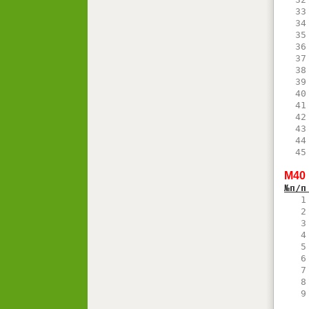
  33
  34
  35
  36
  37
  38
  39
  40
  41
  42
  43
  44
  45
М40
№п/п
   1
   2
   3
   4
   5
   6
   7
   8
   9