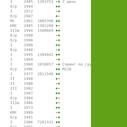
     I     1985  1393753 
-
+
 2 день
     б/р   1994          
+
+
     I     1972          
-
+
     б/р   1987          
+
-
     МС    1961  1005398 
+
+
     КМС   1985  1301280 
+
-
     IIIю  1994  1500669 
+
+
     б/р   1990          
-
+
     б/р   1990          
-
+
     I     1980          
+
+
     б/р   1990          
-
+
     I     1995  1394942 
+
+
     I     1964          
-
+
     I     1960  1010057 
-
+
 Спринт по группе М50
     б/р   1986          
+
+
 М21Б
     I     1977  2011548 
+
+
     II    1990          
+
-
     II    1988          
-
+
     III   1982          
+
-
     I     1987          
+
+
     б/р   1984          
+
-
     IIIю  1986          
+
-
     I     1973          
+
+
     КМС   1989          
-
+
     б/р   1991          
-
+
     I     1986  7201331 
+
+
     б/р   1991          
-
+