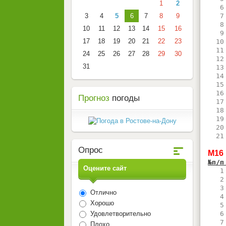
1
2
   6
3
4
5
6
7
8
9
   7
   8
10
11
12
13
14
15
16
   9
17
18
19
20
21
22
23
  10
  11
24
25
26
27
28
29
30
  12
31
  13
  14
  15
  16
Прогноз
погоды
  17
  18
  19
  20
  21
Опрос
М16
№п/п
Оцените сайт
   1
   2
   3
Отлично
   4
Хорошо
   5
Удовлетворительно
   6
   7
Плохо