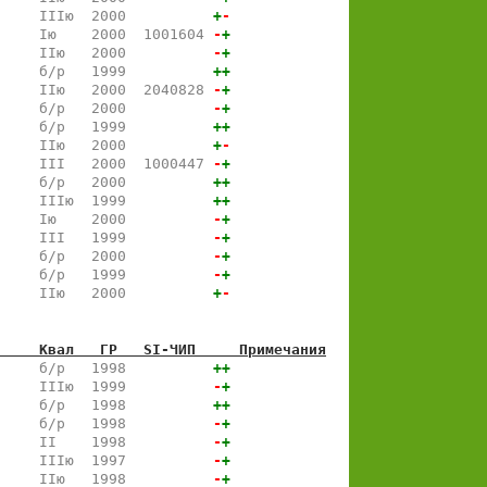
     IIIю  2000          
+
-
     Iю    2000  1001604 
-
+
     IIю   2000          
-
+
     б/р   1999          
+
+
     IIю   2000  2040828 
-
+
     б/р   2000          
-
+
     б/р   1999          
+
+
     IIю   2000          
+
-
     III   2000  1000447 
-
+
     б/р   2000          
+
+
     IIIю  1999          
+
+
     Iю    2000          
-
+
     III   1999          
-
+
     б/р   2000          
-
+
     б/р   1999          
-
+
     IIю   2000          
+
-
     Квал   ГР   SI-ЧИП     Примечания
     б/р   1998          
+
+
     IIIю  1999          
-
+
     б/р   1998          
+
+
     б/р   1998          
-
+
     II    1998          
-
+
     IIIю  1997          
-
+
     IIю   1998          
-
+