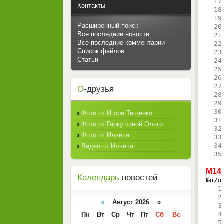
  17
Контакты
  18
  19
Расширенный поиск
  20
Все последние новости
  21
Все последние комментарии
  22
Список файлов
  23
Статьи
  24
  25
  26
  27
О
-друзья
  28
  29
  30
Фото от Игоря Тищенко
  31
Фото от Гаркушиной Ольги
  32
Фото от Ильича
  33
  34
Видео от Ильича
  35
М14
Календарь
новостей
№п/п
   1
   2
«
Август 2026 »
   3
   4
Пн
Вт
Ср
Чт
Пт
Сб
Вс
   5