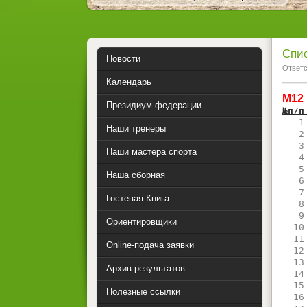
Спис
Новости
Ответс
Календарь
М12
Президиум федерации
№п/п
   1
Наши тренеры
   2
   3
Наши мастера спорта
   4
   5
Наша сборная
   6
   7
Гостевая Книга
   8
   9
Ориентировщики
  10
  11
Online-подача заявки
  12
  13
Архив результатов
  14
  15
Полезные ссылки
  16