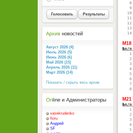
   8
   9
  10
Голосовать
Результаты
  11
  12
  13
Архив
новостей
  14
М18
Август 2026 (4)
№п/п
Июль 2026 (5)
   1
Июнь 2026 (6)
   2
Май 2026 (15)
   3
Апрель 2026 (11)
   4
Март 2026 (14)
   5
   6
Показать / скрыть весь архив
   7
   8
М21
On
line и Администраторы
№п/п
   1
vasekrudenko
   2
fioru
   3
Андрей
   4
SF
   5