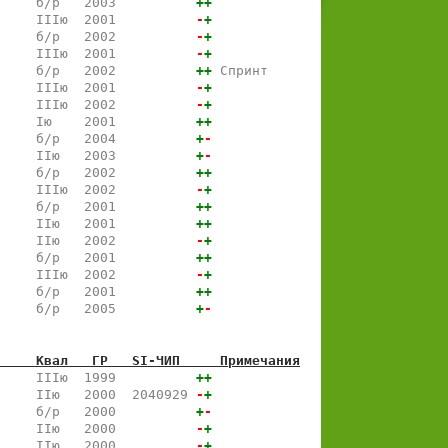
     б/р   2003          
+
+
     IIIю  2001          
-
+
     б/р   2002          
-
+
     IIIю  2001          
-
+
     б/р   2002          
+
+
 Спринт
     IIIю  2001          
-
+
     IIIю  2002          
-
+
     Iю    2001          
+
+
     б/р   2004          
+
-
     IIю   2003          
+
-
     б/р   2002          
+
+
     IIIю  2002          
-
+
     б/р   2001          
+
+
     IIю   2001          
+
+
     IIю   2002          
-
+
     б/р   2001          
+
+
     IIIю  2002          
-
+
     б/р   2001          
+
+
     б/р   2005          
+
-
     Квал   ГР   SI-ЧИП     Примечания
     IIIю  1999          
+
+
     IIю   2000  2040929 
-
+
     б/р   2000          
+
-
     IIю   2000          
-
+
     IIю   2000          
-
+