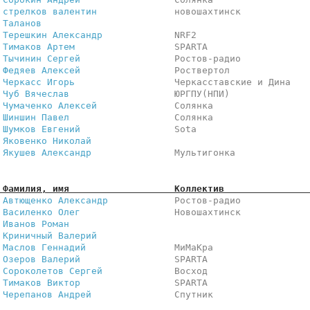
 
стрелков валентин             
 новошахтинск            
 
Таланов                       
                         
 
Терешкин Александр            
 NRF2                    
 
Тимаков Артем                 
 SPARTA                  
 
Тычинин Сергей                
 Ростов-радио            
 
Федяев Алексей                
 Роствертол              
 
Черкасс Игорь                 
 Черкасставские и Дина   
 
Чуб Вячеслав                  
 ЮРГПУ(НПИ)              
 
Чумаченко Алексей             
 Солянка                 
 
Шиншин Павел                  
 Солянка                 
 
Шумков Евгений                
 Sota                    
 
Яковенко Николай              
                         
 
Якушев Александр              
 Мультигонка             
 Фамилия, имя                   Коллектив               
 
Автющенко Александр           
 Ростов-радио            
 
Василенко Олег                
 Новошахтинск            
 
Иванов Роман                  
                         
 
Криничный Валерий             
                         
 
Маслов Геннадий               
 МиМаКра                 
 
Озеров Валерий                
 SPARTA                  
 
Сороколетов Сергей            
 Восход                  
 
Тимаков Виктор                
 SPARTA                  
 
Черепанов Андрей              
 Спутник                 