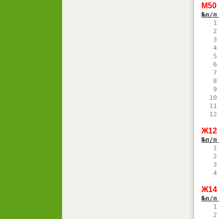
М50
№п/п
   1
   2
   3
   4
   5
   6
   7
   8
   9
  10
  11
  12
Ж12
№п/п
   1
   2
   3
   4
Ж14
№п/п
   1
   2