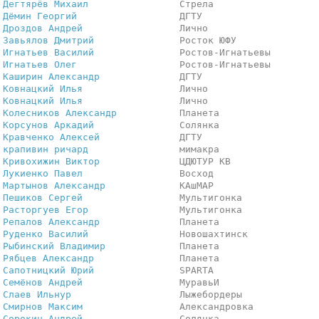
 
Дегтярёв Михаил               
 Стрела                  
 
Дёмин Георгий                 
 ДГТУ                    
 
Дроздов Андрей                
 Лично                   
 
Завьялов Дмитрий              
 Росток ЮФУ              
 
Игнатьев Василий              
 Ростов-Игнатьевы        
 
Игнатьев Олег                 
 Ростов-Игнатьевы        
 
Каширин Александр             
 ДГТУ                    
 
Ковнацкий Илья                
 Лично                   
 
Ковнацкий Илья                
 Лично                   
 
Колесников Александр          
 Планета                 
 
Корсунов Аркадий              
 Солянка                 
 
Кравченко Алексей             
 ДГТУ                    
 
крапивин ричард               
 мимакра                 
 
Кривохижин Виктор             
 ЦДЮТУР КВ               
 
Лукиенко Павел                
 Восход                  
 
Мартынов Александр            
 КАшМАР                  
 
Пешиков Сергей                
 Мультигонка             
 
Расторгуев Егор               
 Мультигонка             
 
Репалов Александр             
 Планета                 
 
Руденко Василий               
 Новошахтинск            
 
Рыбинский Владимир            
 Планета                 
 
Рябцев Александр              
 Планета                 
 
Сапотницкий Юрий              
 SPARTA                  
 
Семёнов Андрей                
 МуравьИ                 
 
Слаев Ильнур                  
 Лыжебордеры             
 
Смирнов Максим                
 Александровка           
 
Сорокин Андрей                
 Солянка                 