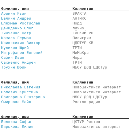
 Фамилия, имя                   Коллектив               
 
Аринин Иван                   
 SPARTA                  
 
Балкин Андрей                 
 АНТИКС                  
 
Бляхман Ростислав             
 Норд                    
 
Демиденко Олег                
 лично                   
 
Зинченко Петр                 
 ЕЙСКИЙ РН               
 
Камаев Герман                 
 Пилигрим                
 
Кривохижин Виктор             
 ЦДЮТУР КВ               
 
Куликов Юрий                  
 ТРТИ                    
 
Митрофанов Евгений            
 МиМаКра                 
 
Сафин Иван                    
 Норд                    
 
Сахненко Андрей               
 ТРТИ                    
 
Трухин Юрий                   
 МБОУ ДОД ЦДЮТур         
 Фамилия, имя                   Коллектив               
 
Николаева Евгения             
 Новошахтинск интернат   
 
Попович Кристина              
 Новошахтинск интернат   
 
Пригарина Екатерина           
 МБОУ ДОД ЦДЮТур         
 
Смирнова Майя                 
 Ростов-радио            
 Фамилия, имя                   Коллектив               
 
Белкина Софья                 
 ЦЮТУР Ростов            
 
Бирюкова Лилия                
 Новошахтинск интернат   