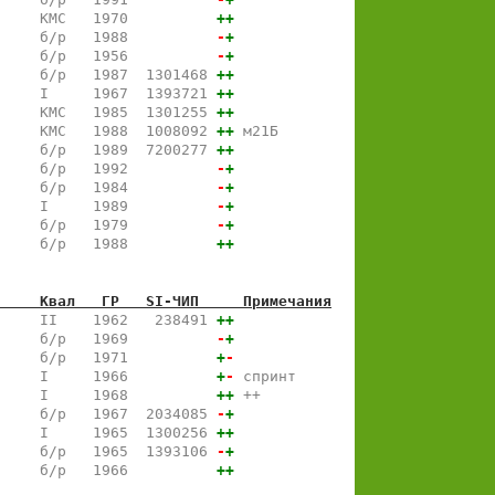
     КМС   1970          
+
+
     б/р   1988          
-
+
     б/р   1956          
-
+
     б/р   1987  1301468 
+
+
     I     1967  1393721 
+
+
     КМС   1985  1301255 
+
+
     КМС   1988  1008092 
+
+
 м21Б
     б/р   1989  7200277 
+
+
     б/р   1992          
-
+
     б/р   1984          
-
+
     I     1989          
-
+
     б/р   1979          
-
+
     б/р   1988          
+
+
     Квал   ГР   SI-ЧИП     Примечания
     II    1962   238491 
+
+
     б/р   1969          
-
+
     б/р   1971          
+
-
     I     1966          
+
-
 спринт
     I     1968          
+
+
 ++
     б/р   1967  2034085 
-
+
     I     1965  1300256 
+
+
     б/р   1965  1393106 
-
+
     б/р   1966          
+
+