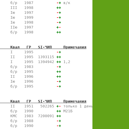
     б/р   1987          
-
+
 в/к
     III   1998          
+
+
     Iю    1997          
-
+
     Iю    1999          
-
+
     Iю    1998          
-
+
     IIю   1997          
+
-
     б/р   1998          
+
+
     Квал   ГР   SI-ЧИП     Примечания
     I     1995          
-
+
     II    1995  1393115 
+
+
     I     1995  1394942 
+
+
 1,2
     б/р   1983          
-
+
     б/р   1995          
+
+
     II    1996          
+
+
     Iю    1996          
-
+
     б/р   1995          
-
+
     Квал   ГР   SI-ЧИП     Примечания
     II    1951   502265 
+
-
 только 1 день
     б/р   1990          
+
+
 М21Б
     КМС   1983  7200091 
+
+
     б/р   1988          
-
+
     б/р   1990          
-
+