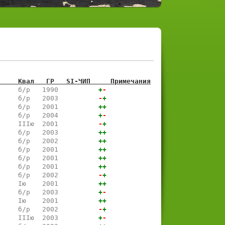
     Квал   ГР   SI-ЧИП     Примечания
     б/р   1990          
+
-
     б/р   2003          
-
+
     б/р   2001          
+
+
     б/р   2004          
+
-
     IIIю  2001          
-
+
     б/р   2003          
+
+
     б/р   2002          
+
+
     б/р   2001          
+
+
     б/р   2001          
+
+
     б/р   2001          
+
+
     б/р   2002          
-
+
     Iю    2001          
+
+
     б/р   2003          
+
-
     Iю    2001          
+
+
     б/р   2002          
-
+
     IIIю  2003          
+
-