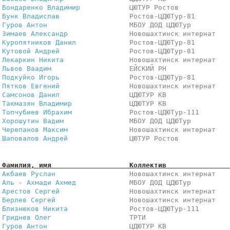
 
Бондаренко Владимир           
 ЦЮТУР Ростов            
 
Бунк Владислав                
 Ростов-ЦДЮТур-81        
 
Гуров Антон                   
 МБОУ ДОД ЦДЮТур         
 
Зимаев Александр              
 Новошахтинск интернат   
 
Куропятников Данил            
 Ростов-ЦДЮТур-81        
 
Кутовой Андрей                
 Ростов-ЦДЮТур-81        
 
Лекаркин Никита               
 Новошахтинск интернат   
 
Львов Ваадим                  
 ЕЙСКИЙ РН               
 
Подкуйко Игорь                
 Ростов-ЦДЮТур-81        
 
Пятков Евгений                
 Новошахтинск интернат   
 
Самсонов Данил                
 ЦДЮТУР КВ               
 
Такмазян Владимир             
 ЦДЮТУР КВ               
 
Топчубиев Ибрахим             
 Ростов-ЦДЮТур-111       
 
Хорошутин Вадим               
 МБОУ ДОД ЦДЮТур         
 
Черепанов Максим              
 Новошахтинск интернат   
 
Шаповалов Андрей              
 ЦЮТУР Ростов            
 Фамилия, имя                   Коллектив               
 
Акбаев Руслан                 
 Новошахтинск интернат   
 
Аль - Ахмади Ахмед            
 МБОУ ДОД ЦДЮТур         
 
Арестов Сергей                
 Новошахтинск интернат   
 
Берлев Сергей                 
 Новошахтинск интернат   
 
Близнюков Никита              
 Ростов-ЦДЮТур-111       
 
Гриднев Олег                  
 ТРТИ                    
 
Гуров Антон                   
 ЦДЮТУР КВ               