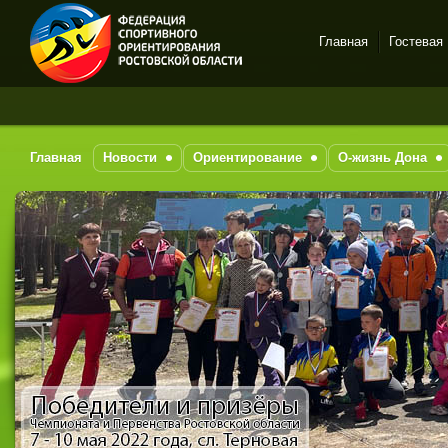
Главная
Гостевая
Спортивное
За 
ориентирование в Ростове-
на-Дону
Главная
Новости
Ориентирование
О-жизнь Дона