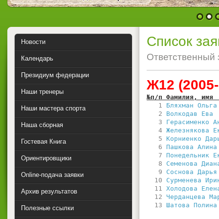
1
2
Список зая
Новости
Ответственный 
Календарь
Президиум федерации
Ж12 (2005-
Наши тренеры
№п/п Фамилия, имя 
   1 
Бляхман Ольга
Наши мастера спорта
   2 
Волкодав Ева 
   3 
Герасименко А
Наша сборная
   4 
Железнякова Е
   5 
Корниенко Дар
Гостевая Книга
   6 
Пашкова Алина
   7 
Понедельник Е
Ориентировщики
   8 
Семенова Диан
   9 
Соснова Дарья
Online-подача заявки
  10 
Сурменева Ири
  11 
Холодова Елен
Архив результатов
  12 
Черданцева Ма
  13 
Шатова Полина
Полезные ссылки