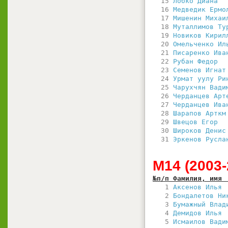
  15 
Лобко Диана  
  16 
Медведик Ермо
  17 
Мишенин Михаи
  18 
Муталлимов Ту
  19 
Новиков Кирил
  20 
Омельченко Ил
  21 
Писаренко Ива
  22 
Рубан Федор  
  23 
Семенов Игнат
  24 
Урмат уулу Ри
  25 
Чарухчян Вади
  26 
Черданцев Арт
  27 
Черданцев Ива
  28 
Шарапов Арткм
  29 
Швецов Егор  
  30 
Широков Денис
  31 
Эркенов Русла
М14 (2003-2
№п/п Фамилия, имя 
   1 
Аксенов Илья 
   2 
Бондалетов Ни
   3 
Бумажный Влад
   4 
Демидов Илья 
   5 
Исмаилов Вади