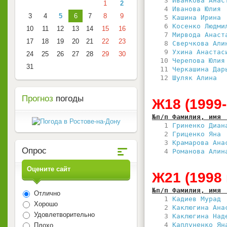
   3 
Иванкова Анас
1
2
   4 
Иванова Юлия 
3
4
5
6
7
8
9
   5 
Кашина Ирина 
   6 
Косенко Людми
10
11
12
13
14
15
16
   7 
Мирвода Анаст
17
18
19
20
21
22
23
   8 
Сверчкова Али
   9 
Ухина Анастас
24
25
26
27
28
29
30
  10 
Черепова Юлия
31
  11 
Черкашина Дар
  12 
Шуляк Алина  
Прогноз
погоды
Ж18 (1999-
№п/п Фамилия, имя 
   1 
Гриненко Диан
   2 
Гриценко Яна 
   3 
Крамарова Ана
Опрос
   4 
Романова Алин
Оцените сайт
Ж21 (1998
№п/п Фамилия, имя 
Отлично
   1 
Кадиев Мурад 
Хорошо
   2 
Каклюгина Ана
Удовлетворительно
   3 
Каклюгина Над
   4 
Каплуненко Ян
Плохо