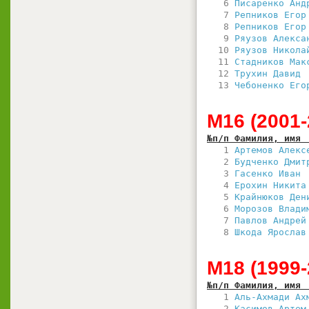
   6 
Писаренко Анд
   7 
Репников Егор
   8 
Репников Егор
   9 
Ряузов Алекса
  10 
Ряузов Никола
  11 
Стадников Мак
  12 
Трухин Давид 
  13 
Чебоненко Его
М16 (2001-2
№п/п Фамилия, имя 
   1 
Артемов Алекс
   2 
Будченко Дмит
   3 
Гасенко Иван 
   4 
Ерохин Никита
   5 
Крайнюков Ден
   6 
Морозов Влади
   7 
Павлов Андрей
   8 
Шкода Ярослав
М18 (1999-2
№п/п Фамилия, имя 
   1 
Аль-Ахмади Ах
   2 
Касимов Артем