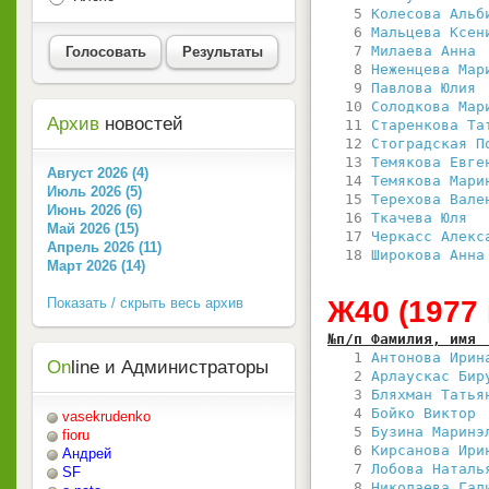
   5 
Колесова Альб
   6 
Мальцева Ксен
   7 
Милаева Анна 
Голосовать
Результаты
   8 
Неженцева Мар
   9 
Павлова Юлия 
  10 
Солодкова Мар
Архив
новостей
  11 
Старенкова Та
  12 
Стоградская П
  13 
Темякова Евге
Август 2026 (4)
  14 
Темякова Мари
Июль 2026 (5)
  15 
Терехова Вале
Июнь 2026 (6)
  16 
Ткачева Юля  
Май 2026 (15)
  17 
Черкасс Алекс
Апрель 2026 (11)
  18 
Широкова Анна
Март 2026 (14)
Показать / скрыть весь архив
Ж40 (1977
№п/п Фамилия, имя 
   1 
Антонова Ирин
On
line и Администраторы
   2 
Арлаускас Бир
   3 
Бляхман Татья
   4 
Бойко Виктор 
vasekrudenko
   5 
Бузина Маринэ
fioru
   6 
Кирсанова Ири
Андрей
   7 
Лобова Наталь
SF
   8 
Николаева Гал