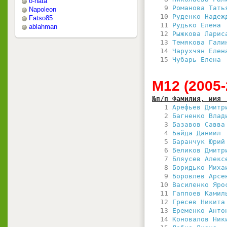
o-nata
   9 
Романова Тать
Napoleon
  10 
Руденко Надеж
Fatso85
  11 
Рудько Елена 
ablahman
  12 
Рыжкова Ларис
  13 
Темякова Гали
  14 
Чарухчян Елен
  15 
Чубарь Елена 
М12 (2005-2
№п/п Фамилия, имя 
   1 
Арефьев Дмитр
   2 
Багненко Влад
   3 
Базавов Савва
   4 
Байда Даниил 
   5 
Баранчук Юрий
   6 
Беликов Дмитр
   7 
Бляусев Алекс
   8 
Боридько Миха
   9 
Боровлев Арсе
  10 
Василенко Яро
  11 
Гаппоев Камил
  12 
Гресев Никита
  13 
Еременко Анто
  14 
Коновалов Ник