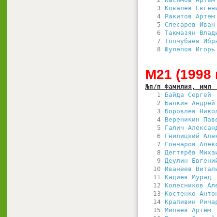
   3 
Ковалев Евген
   4 
Ракитов Артем
   5 
Слесарев Иван
   6 
Такмазян Влад
   7 
Топчубаев Ибр
   8 
Шулепов Игорь
М21 (1998 
№п/п Фамилия, имя 
   1 
Байда Сергей 
   2 
Балкин Андрей
   3 
Боровлев Нико
   4 
Вереникин Пав
   5 
Галич Алексан
   6 
Гнилицкий Але
   7 
Гончаров Алек
   8 
Дегтярёв Миха
   9 
Деулин Евгени
  10 
Иванеев Витал
  11 
Кадиев Мурад 
  12 
Колесников Ал
  13 
Костенко Анто
  14 
Крапивин Рича
  15 
Милаев Артем 