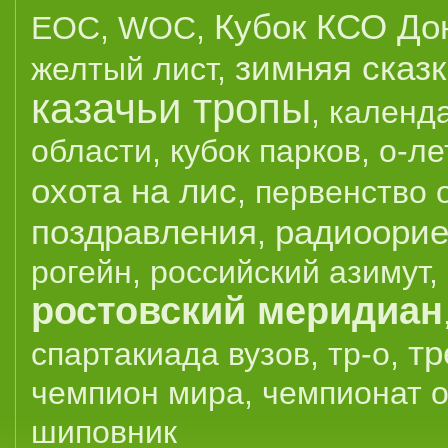
Кубок КСО До
EOC
,
WOC
,
зимняя сказ
желтый лист
,
казачьи тропы
,
календ
области
,
кубок парков
,
о-ле
охота на лис
,
первенство 
поздравления
радиоорие
,
рогейн
,
российский азимут
,
ростовский меридиан
тр
спартакиада вузов
,
тр-о
,
чемпион мира
,
чемпионат 
шиповник