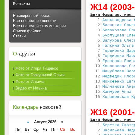
Контакты
Ж14 (2003-
№п/п Фамилия, имя 
Расширенный поиск
   1 
Александрова 
Все последние новости
   2 
Балацкая Ольг
Все последние комментарии
   3 
Белокозова Юл
Список файлов
   4 
Бурлуцкая Еле
Статьи
   5 
Валухова Олес
   6 
Галкина Ольга
   7 
Гордиенко Дар
О
-друзья
   8 
Гордиенко Мар
   9 
Ерошенко Елиз
  10 
Коновалова Св
Фото от Игоря Тищенко
  11 
Мануйлова Вер
Фото от Гаркушиной Ольги
  12 
Медведик Глор
  13 
Моисеенко Евг
Фото от Ильича
  14 
Молчанова Ана
Видео от Ильича
  15 
Хаммури Анна 
  16 
Холышевская К
Календарь
новостей
Ж16 (2001-
№п/п Фамилия, имя 
«
Август 2026 »
   1 
Березка Екате
Пн
Вт
Ср
Чт
Пт
Сб
Вс
   2 
Васильева Над