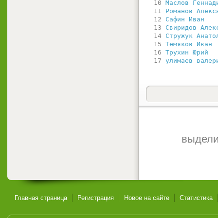
  10 
Маслов Геннад
  11 
Романов Алекс
  12 
Сафин Иван   
  13 
Свиридов Алек
  14 
Стружук Анато
  15 
Темяков Иван 
  16 
Трухин Юрий  
  17 
улимаев валер
выдели
Главная страница
Регистрация
Новое на сайте
Статистика