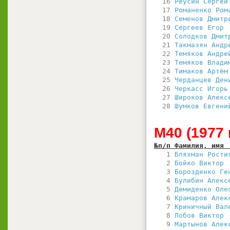
  16 
Реусин Сергей
  17 
Романенко Ром
  18 
Семенов Дмитр
  19 
Сергеев Егор 
  20 
Солодков Дмит
  21 
Такмазян Андр
  22 
Темяков Андре
  23 
Темяков Влади
  24 
Тимаков Артём
  25 
Черданцев Ден
  26 
Черкасс Игорь
  27 
Широков Алекс
  28 
Шумков Евгени
М40 (1977 
№п/п Фамилия, имя 
   1 
Бляхман Рости
   2 
Бойко Виктор 
   3 
Борозденко Ге
   4 
Булибин Алекс
   5 
Демиденко Оле
   6 
Крамаров Алек
   7 
Криничный Вал
   8 
Лобов Виктор 
   9 
Мартынов Алек