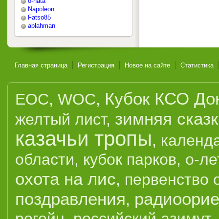
o-nata
Napoleon
Fatso85
ablahman
Главная страница
Регистрация
Новое на сайте
Статистика
Кубок КСО До
EOC
,
WOC
,
зимняя сказ
желтый лист
,
казачьи тропы
,
календ
области
,
кубок парков
,
о-ле
охота на лис
,
первенство 
поздравления
радиоорие
,
рогейн
,
российский азимут
,