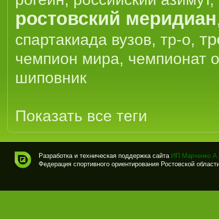
ростовский меридиан
тр
спартакиада вузов
,
тр-о
,
чемпион мира
,
чемпионат 
шиповник
Показать все теги
Разработка и техническая поддержка сайта
ИП Марченко А.
Федерация спортивного ориентирования Ростовской области (
Спо
рти
вно
е
ори