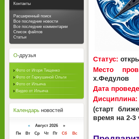
Контакты
Расширенный поиск
Все последние новости
Все последние комментарии
Список файлов
Статьи
О
-друзья
Статус:
откры
Место пров
Фото от Игоря Тищенко
х.Федулов
Фото от Гаркушиной Ольги
Фото от Ильича
Дата проведе
Видео от Ильича
Дисциплина:
(старт ближ
Календарь
новостей
время на 2-3 
«
Август 2026 »
Пн
Вт
Ср
Чт
Пт
Сб
Вс
Предварит