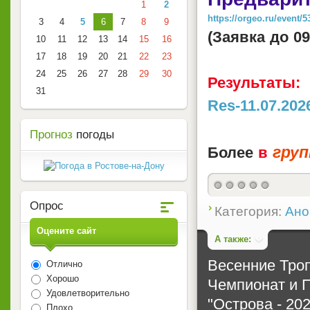
1
2
https://orgeo.ru/event/5
3
4
5
6
7
8
9
(Заявка до 09
10
11
12
13
14
15
16
17
18
19
20
21
22
23
24
25
26
27
28
29
30
Результаты:
31
Res-11.07.202
Прогноз
погоды
гру
Более
в
0
Опрос
Категория:
Ано
Оцените сайт
А также:
Весенние Тро
Отлично
Хорошо
Чемпионат и 
Удовлетворительно
"Острова - 202
Плохо