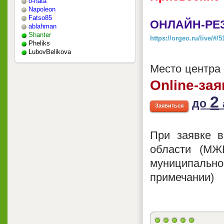
o-nata
Napoleon
Fatso85
ОНЛАЙН-РЕ
ablahman
Shanter
https://orgeo.ru/live/#/
Pheliks
LubovBelikova
Место центра
Online-зая
2
до
Заявиться
При заявке в
области (М
муниципальн
примечании)