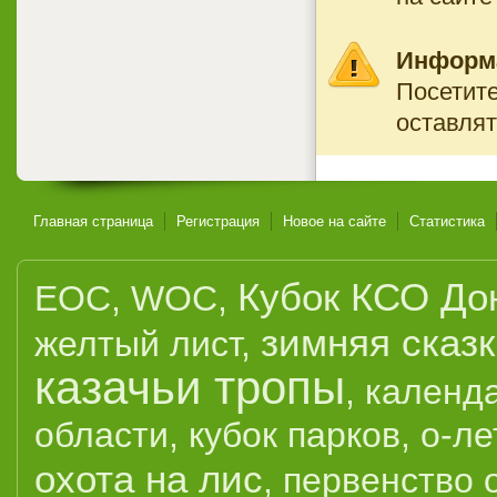
Информ
Посетите
оставлят
Главная страница
Регистрация
Новое на сайте
Статистика
Кубок КСО До
EOC
,
WOC
,
зимняя сказ
желтый лист
,
казачьи тропы
,
календ
области
,
кубок парков
,
о-ле
охота на лис
,
первенство 