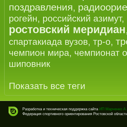
поздравления
радиоорие
,
рогейн
,
российский азимут
,
ростовский меридиан
тр
спартакиада вузов
,
тр-о
,
чемпион мира
,
чемпионат 
шиповник
Показать все теги
Разработка и техническая поддержка сайта
ИП Марченко А.
Федерация спортивного ориентирования Ростовской области (
Спо
рти