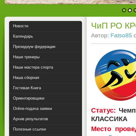
1
2
ЧиП РО К
Новости
Автор:
Fatso85
Календарь
Президиум федерации
Наши тренеры
Наши мастера спорта
Наша сборная
Гостевая Книга
Ориентировщики
Online-подача заявки
Статус:
Чемпи
КЛАССИКА
Архив результатов
Место прове
Полезные ссылки