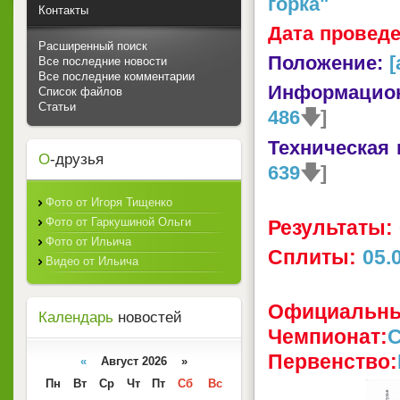
горка"
Контакты
Дата проведе
Расширенный поиск
Положение:
[
Все последние новости
Все последние комментарии
Информацио
Список файлов
Статьи
486
🡇]
Техническая
О
-друзья
639
🡇]
Фото от Игоря Тищенко
Фото от Гаркушиной Ольги
Результаты:
Фото от Ильича
Сплиты:
05.
Видео от Ильича
Официальны
Календарь
новостей
Чемпионат:
C
Первенство:
«
Август 2026 »
Пн
Вт
Ср
Чт
Пт
Сб
Вс