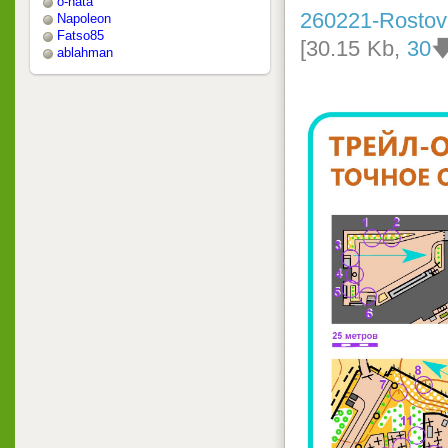
o-nata
260221-Rostov
Napoleon
Fatso85
[30.15 Kb,
30

ablahman