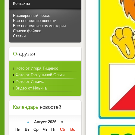
Контакты
Расширенный поиск
Все последние новости
Все последние комментарии
Список файлов
Статьи
О
-друзья
Фото от Игоря Тищенко
Фото от Гаркушиной Ольги
Фото от Ильича
Видео от Ильича
Календарь
новостей
«
Август 2026 »
Пн
Вт
Ср
Чт
Пт
Сб
Вс