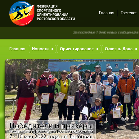
Главная
Гостевая
Спортивное
За последние 7 дней новых сообщений в гостевой книге не
ориентирование в Ростове-
на-Дону
Главная
Новости
Ориентирование
О-жизнь Дона