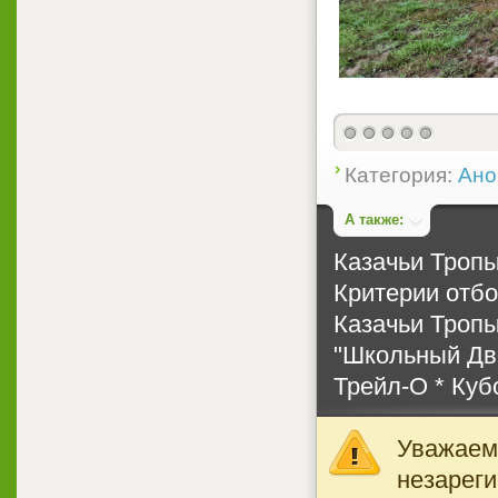
0
Категория:
Ано
А также:
Казачьи Тропы
Критерии отбо
Казачьи Тропы
"Школьный Дво
Трейл-О * Куб
Уважаемы
незареги