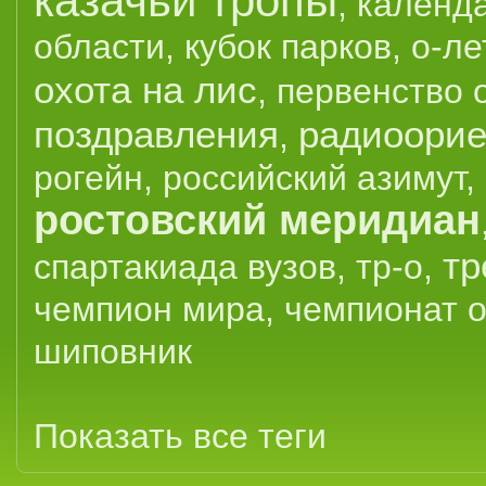
казачьи тропы
,
календ
области
,
кубок парков
,
о-ле
охота на лис
,
первенство 
поздравления
радиоорие
,
рогейн
,
российский азимут
,
ростовский меридиан
тр
спартакиада вузов
,
тр-о
,
чемпион мира
,
чемпионат 
шиповник
Показать все теги