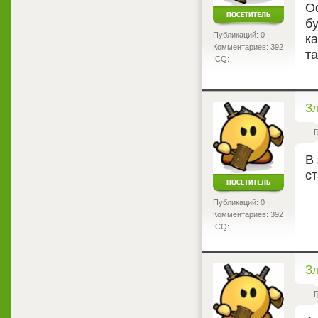
О
б
Публикаций: 0
к
Комментариев: 392
т
ICQ:
<
З
Г
В
с
Публикаций: 0
Комментариев: 392
ICQ:
<
З
Г