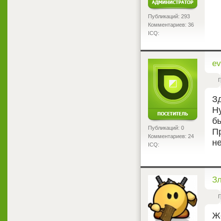
Публикаций: 293
Комментариев: 36
ICQ:
<
ev
Г
З
Ну
б
Публикаций: 0
П
Комментариев: 24
не
ICQ:
<
З
Г
Же