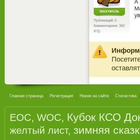
А
М
у
Публикаций: 0
Комментариев: 392
ICQ:
Информ
Посетите
оставлят
Главная страница
Регистрация
Новое на сайте
Статистика
Кубок КСО До
EOC
,
WOC
,
зимняя сказ
желтый лист
,