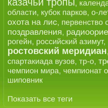
казачьи тропы
,
календ
области
,
кубок парков
,
о-ле
охота на лис
,
первенство 
поздравления
радиоорие
,
рогейн
,
российский азимут
,
ростовский меридиан
тр
спартакиада вузов
,
тр-о
,
чемпион мира
,
чемпионат 
шиповник
Показать все теги