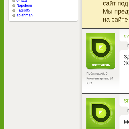
o-nata
сайт под
Napoleon
Мы преду
Fatso85
ablahman
на сайте
<
ev
Г
З
Ж
Публикаций: 0
Комментариев: 24
ICQ:
<
S
Г
М