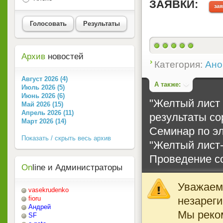
ЗАЯВКИ:
за
Голосовать
Результаты
1
Архив
новостей
Категория:
Ано
Август 2026 (4)
А также:
Июль 2026 (5)
Июнь 2026 (6)
"Желтый лист 
Май 2026 (15)
Апрель 2026 (11)
результаты со
Март 2026 (14)
Семинар по эл
Показать / скрыть весь архив
"Желтый лист
Проведение с
On
line и Администраторы
Уважаемы
vasekrudenko
незареги
fioru
Андрей
Мы реко
SF