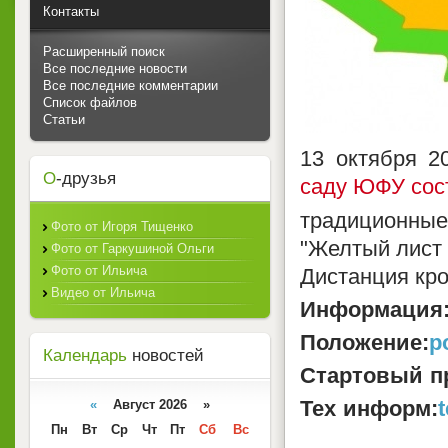
Контакты
Расширенный поиск
Все последние новости
Все последние комментарии
Список файлов
Статьи
13 октября 2
О
-друзья
саду ЮФУ сос
традиционные
Фото от Игоря Тищенко
"Желтый лист 
Фото от Гаркушиной Ольги
Фото от Ильича
Дистанция кро
Видео от Ильича
Информация
Положение:
p
Календарь
новостей
Стартовый п
Тех информ:
«
Август 2026 »
Пн
Вт
Ср
Чт
Пт
Сб
Вс