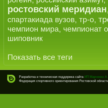
ростовский меридиан
тр
спартакиада вузов
,
тр-о
,
чемпион мира
,
чемпионат 
шиповник
Показать все теги
Разработка и техническая поддержка сайта
ИП Марченко А.
Федерация спортивного ориентирования Ростовской области (
Спо
рти
вно
е
ори