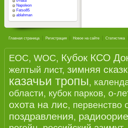
o-nata
Napoleon
Fatso85
ablahman
Главная страница
Регистрация
Новое на сайте
Статистика
Кубок КСО До
EOC
,
WOC
,
зимняя сказ
желтый лист
,
казачьи тропы
,
календ
области
,
кубок парков
,
о-ле
охота на лис
,
первенство 
поздравления
радиоорие
,
рогейн
,
российский азимут
,