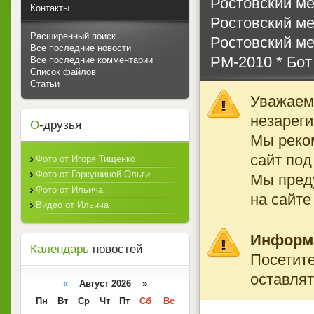
Ростовский м
Контакты
Ростовский м
Расширенный поиск
Ростовский м
Все последние новости
РМ-2010 * Бот
Все последние комментарии
Список файлов
Статьи
Уважаемы
незареги
О
-друзья
Мы реко
сайт под
Фото от Игоря Тищенко
Фото от Гаркушиной Ольги
Мы преду
Фото от Ильича
на сайте
Видео от Ильича
Информ
Календарь
новостей
Посетите
оставлят
«
Август 2026 »
Пн
Вт
Ср
Чт
Пт
Сб
Вс