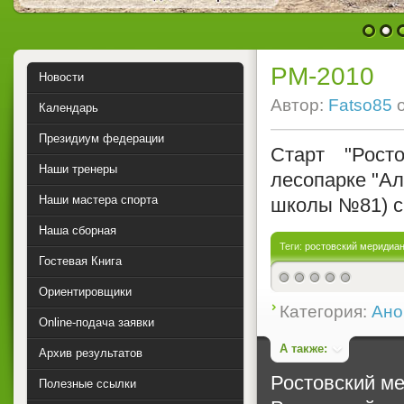
1
2
РМ-2010
Новости
Автор:
Fatso85
Календарь
Президиум федерации
Старт "Рост
Наши тренеры
лесопарке "Ал
Наши мастера спорта
школы №81) с 
Наша сборная
Теги:
ростовский меридиа
Гостевая Книга
Ориентировщики
0
Категория:
Ано
Online-подача заявки
А также:
Архив результатов
Ростовский м
Полезные ссылки